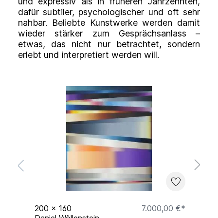
und expressiv als in früheren Jahrzehnten,
dafür subtiler, psychologischer und oft sehr
nahbar. Beliebte Kunstwerke werden damit
wieder stärker zum Gesprächsanlass –
etwas, das nicht nur betrachtet, sondern
erlebt und interpretiert werden will.
S
€*
200
x
160
7.000,00 €*
1
Daniel Wöllenstein
D