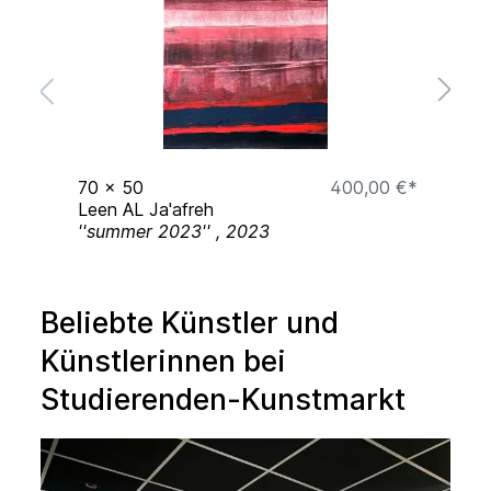
€*
70
x
50
400,00 €*
7
Leen AL Ja'afreh
L
''summer 2023'' , 2023
7
Beliebte Künstler und
Künstlerinnen bei
Studierenden-Kunstmarkt