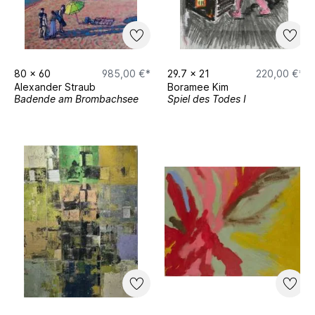
80
x
60
985,00 €*
29.7
x
21
220,00 €*
Alexander Straub
Boramee Kim
Badende am Brombachsee
Spiel des Todes I