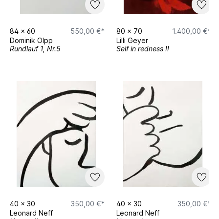
84
x
60
550,00 €*
80
x
70
1.400,00 €*
Dominik Olpp
Lilli Geyer
Rundlauf 1, Nr.5
Self in redness II
40
x
30
350,00 €*
40
x
30
350,00 €*
Leonard Neff
Leonard Neff