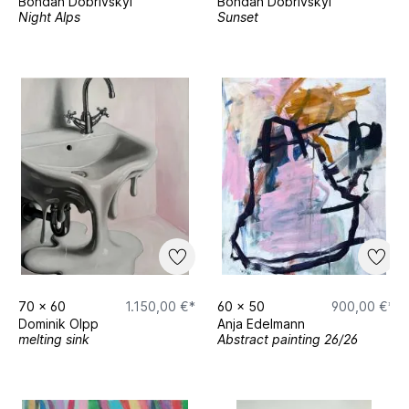
Bohdan Dobrivskyi
Bohdan Dobrivskyi
Night Alps
Sunset
70
x
60
1.150,00 €*
60
x
50
900,00 €*
Dominik Olpp
Anja Edelmann
melting sink
Abstract painting 26/26