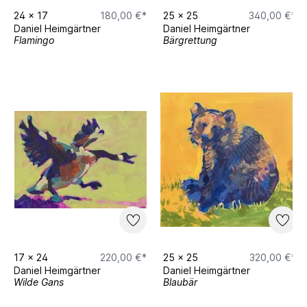
24
x
17
180,00 €*
25
x
25
340,00 €*
Daniel Heimgärtner
Daniel Heimgärtner
Flamingo
Bärgrettung
17
x
24
220,00 €*
25
x
25
320,00 €*
Daniel Heimgärtner
Daniel Heimgärtner
Wilde Gans
Blaubär