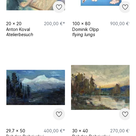
20
x
20
200,00 €*
100
x
80
900,00 €*
Anton Koval
Dominik Olpp
Atelierbesuch
flying lungs
29.7
x
50
400,00 €*
30
x
40
270,00 €*