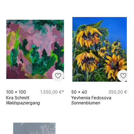
100
x
100
1.550,00 €*
50
x
40
350,00 €*
Kira Schmitt
Yevheniia Fedosova
Waldspaziergang
Sonnenblumen