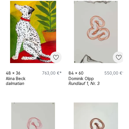
48
x
36
763,00 €*
84
x
60
550,00 €*
Alina Beck
Dominik Olpp
dalmatian
Rundlauf 1, Nr. 3