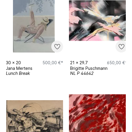
30
x
20
500,00 €*
21
x
29.7
650,00 €*
Jana Mertens
Brigitte Puschmann
Lunch Break
NL P 44642