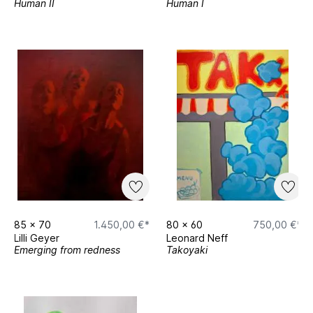
Human II
Human I
85
x
70
1.450,00 €*
80
x
60
750,00 €*
Lilli Geyer
Leonard Neff
Emerging from redness
Takoyaki