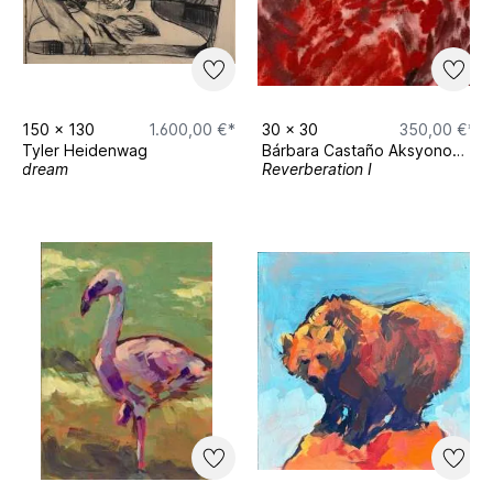
150
x
130
1.600,00 €*
30
x
30
350,00 €*
Tyler Heidenwag
Bárbara Castaño Aksyonova
dream
Reverberation I