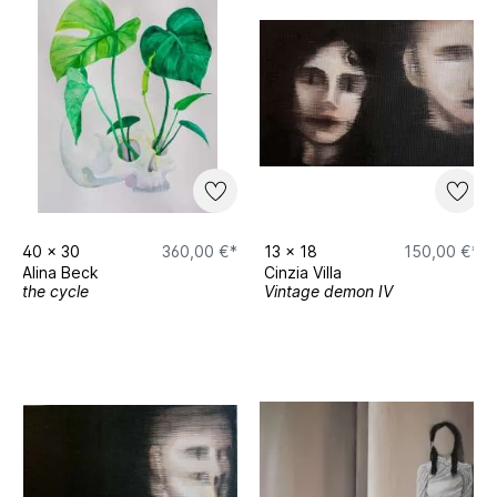
40
x
30
360,00 €*
13
x
18
150,00 €*
Alina Beck
Cinzia Villa
the cycle
Vintage demon IV