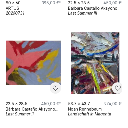
80
x
60
395,00 €*
22.5
x
28.5
450,00 €*
ARTUS
Bárbara Castaño Aksyonova
20260731
Last Summer III
22.5
x
28.5
450,00 €*
53.7
x
43.7
974,00 €*
Bárbara Castaño Aksyonova
Noah Rennebaum
Last Summer II
Landschaft in Magenta