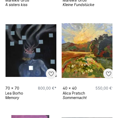
Mareike Groß
Mareike Groß
A sisters kiss
Kleine Fundstücke
70
x
70
800,00 €*
40
x
40
550,00 €*
Lea Borho
Alica Pratsch
Memory
Sommernacht