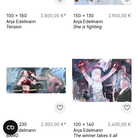
100
x
180
2.800,00 €*
150
x
130
2.900,00 €*
Anja Edelmann
Anja Edelmann
Tension
She is fighting
100
x
230
2.300,00 €*
100
x
140
2.400,00 €*
Anja Edelmann
Anja Edelmann
BANG
The winner takes it all