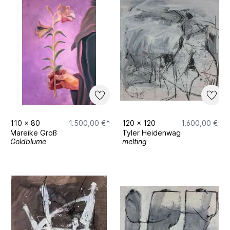
110
x
80
1.500,00 €*
120
x
120
1.600,00 €*
Mareike Groß
Tyler Heidenwag
Goldblume
melting