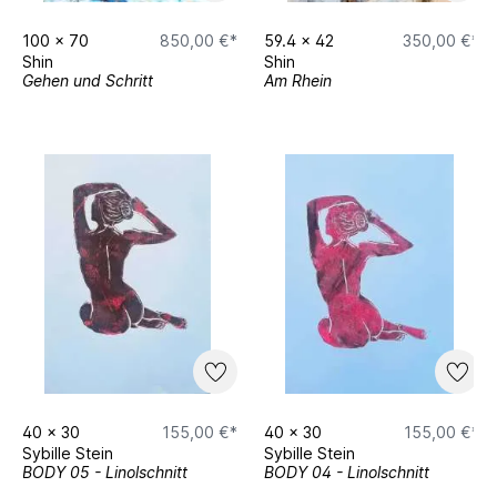
100
x
70
850,00 €*
59.4
x
42
350,00 €*
Shin
Shin
Gehen und Schritt
Am Rhein
40
x
30
155,00 €*
40
x
30
155,00 €*
Sybille Stein
Sybille Stein
BODY 05 - Linolschnitt
BODY 04 - Linolschnitt