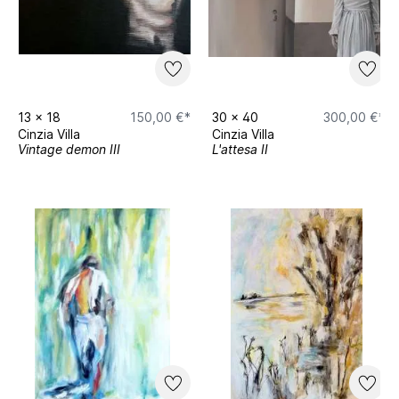
13
x
18
150,00 €*
30
x
40
300,00 €*
Cinzia Villa
Cinzia Villa
Vintage demon III
L'attesa II