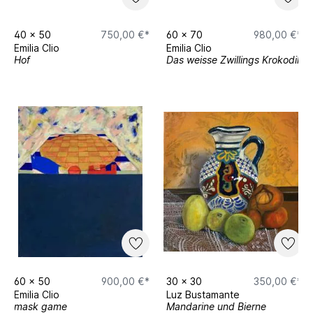
40
x
50
750,00 €*
60
x
70
980,00 €*
Emilia Clio
Emilia Clio
Hof
Das weisse Zwillings Krokodil
60
x
50
900,00 €*
30
x
30
350,00 €*
Emilia Clio
Luz Bustamante
mask game
Mandarine und Bierne