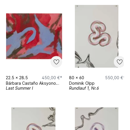
22.5
x
28.5
450,00 €*
80
x
60
550,00 €*
Bárbara Castaño Aksyonova
Dominik Olpp
Last Summer I
Rundlauf 1, Nr.6