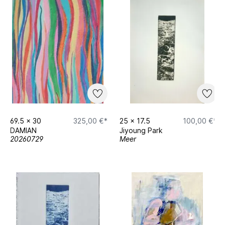
69.5
x
30
325,00 €*
25
x
17.5
100,00 €*
DAMIAN
Jiyoung Park
20260729
Meer