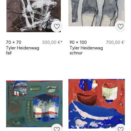
70
x
70
500,00 €*
90
x
100
700,00 €*
Tyler Heidenwag
Tyler Heidenwag
fall
schnur