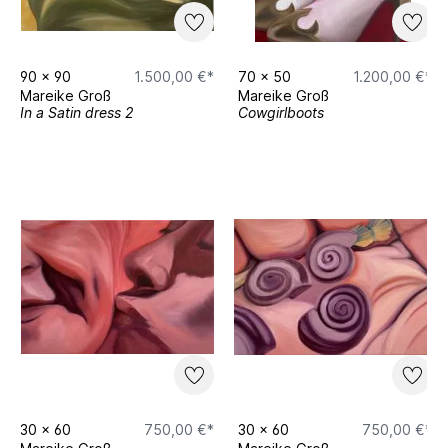
90
x
90
1.500,00 €*
70
x
50
1.200,00 €*
Mareike Groß
Mareike Groß
In a Satin dress 2
Cowgirlboots
30
x
60
750,00 €*
30
x
60
750,00 €*