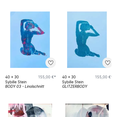
40
x
30
155,00 €*
40
x
30
155,00 €*
Sybille Stein
Sybille Stein
BODY 03 - Linolschnitt
GLITZERBODY