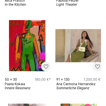
Alica Pratsch
Fabiola Pelzer
In the Kitchen
Light Theater
50
x
30
180,00 €*
91
x
130
1.200,00 €*
Paata Kokaia
Ana Carmona Hernandez
Innere Resonanz
Sommerliche Eleganz