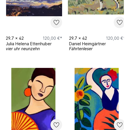
29.7
x
42
120,00 €*
29.7
x
42
120,00 €*
Julia Helena Ettenhuber
Daniel Heimgärtner
vier uhr neunzehn
Fährtenleser