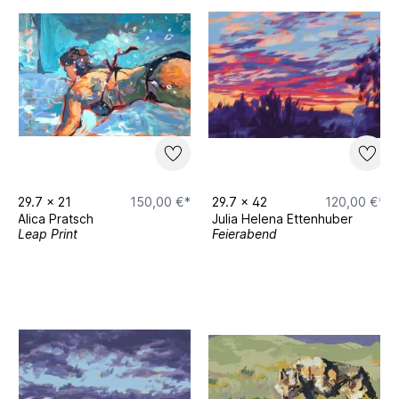
29.7
x
21
150,00 €*
29.7
x
42
120,00 €*
Alica Pratsch
Julia Helena Ettenhuber
Leap Print
Feierabend