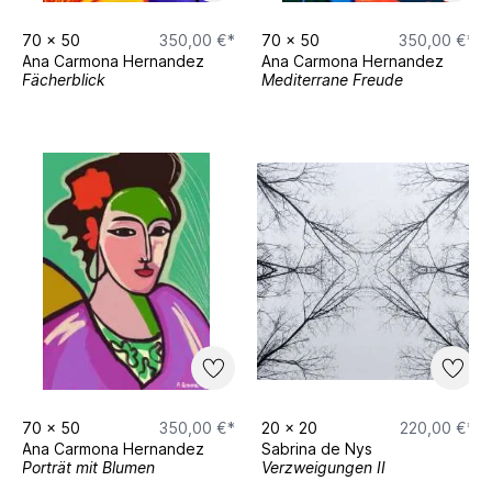
70
x
50
350,00 €*
70
x
50
350,00 €*
Ana Carmona Hernandez
Ana Carmona Hernandez
Fächerblick
Mediterrane Freude
70
x
50
350,00 €*
20
x
20
220,00 €*
Ana Carmona Hernandez
Sabrina de Nys
Porträt mit Blumen
Verzweigungen II