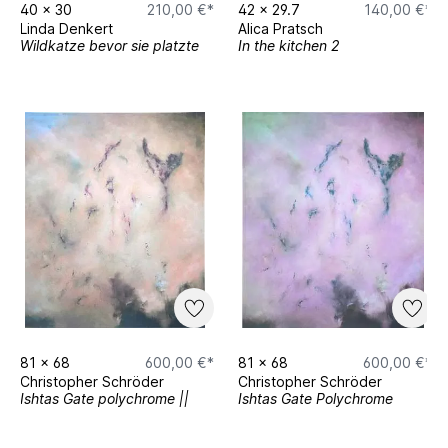
40
x
30
210,00 €*
42
x
29.7
140,00 €*
Linda Denkert
Alica Pratsch
Wildkatze bevor sie platzte
In the kitchen 2
81
x
68
600,00 €*
81
x
68
600,00 €*
Christopher Schröder
Christopher Schröder
Ishtas Gate polychrome ||
Ishtas Gate Polychrome