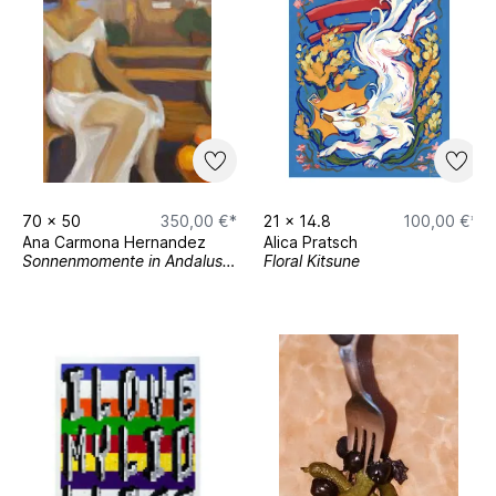
70
x
50
350,00 €*
21
x
14.8
100,00 €*
Ana Carmona Hernandez
Alica Pratsch
Sonnenmomente in Andalusien
Floral Kitsune