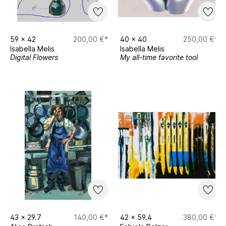
59
x
42
200,00 €*
40
x
40
250,00 €*
Isabella Melis
Isabella Melis
Digital Flowers
My all-time favorite tool
43
x
29.7
140,00 €*
42
x
59.4
380,00 €*