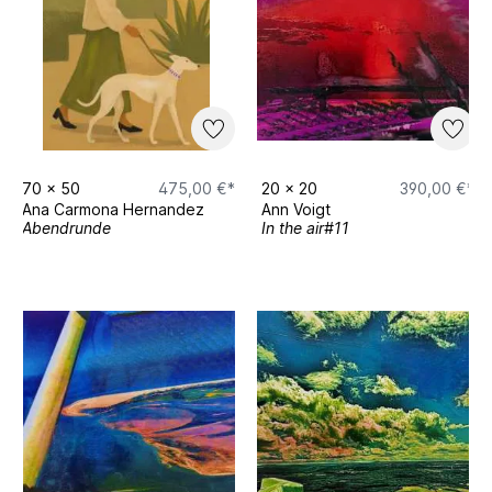
70
x
50
475,00 €*
20
x
20
390,00 €*
Ana Carmona Hernandez
Ann Voigt
Abendrunde
In the air#11