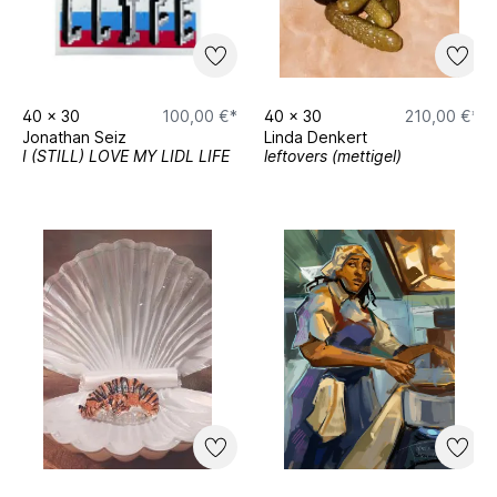
40
x
30
100,00 €*
40
x
30
210,00 €*
Jonathan Seiz
Linda Denkert
I (STILL) LOVE MY LIDL LIFE
leftovers (mettigel)