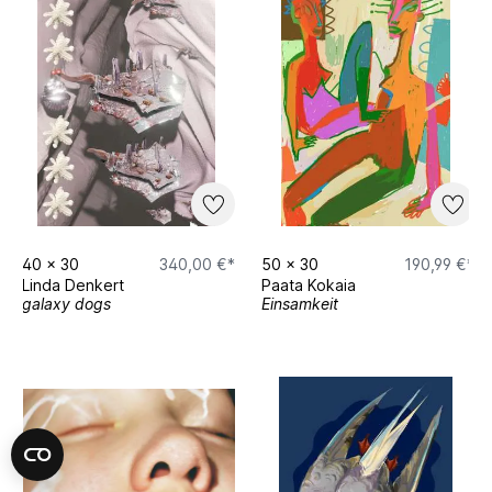
40
x
30
340,00 €*
50
x
30
190,99 €*
Linda Denkert
Paata Kokaia
galaxy dogs
Einsamkeit