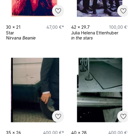
30
x
21
47,00 €*
42
x
29.7
100,00 €*
Star
Julia Helena Ettenhuber
Nirvana Beanie
in the stars
35
x
26
400,00 €*
40
x
28
400,00 €*