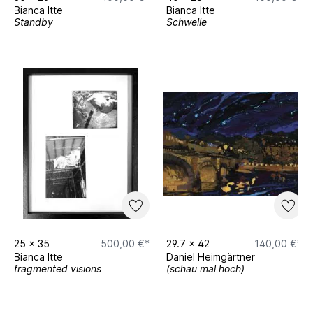
Bianca Itte
Bianca Itte
Standby
Schwelle
25
x
35
500,00 €*
29.7
x
42
140,00 €*
Bianca Itte
Daniel Heimgärtner
fragmented visions
(schau mal hoch)