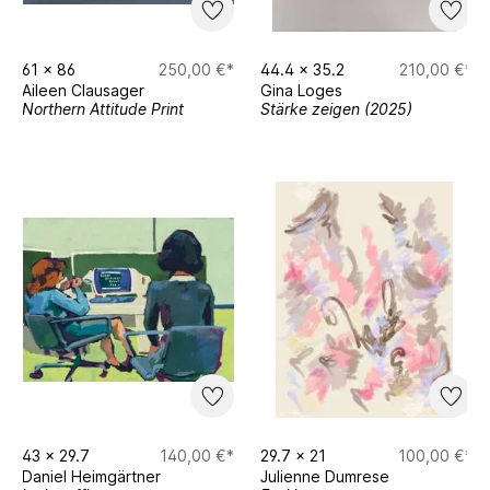
61
x
86
250,00 €*
44.4
x
35.2
210,00 €*
Aileen Clausager
Gina Loges
Northern Attitude Print
Stärke zeigen (2025)
43
x
29.7
140,00 €*
29.7
x
21
100,00 €*
Daniel Heimgärtner
Julienne Dumrese