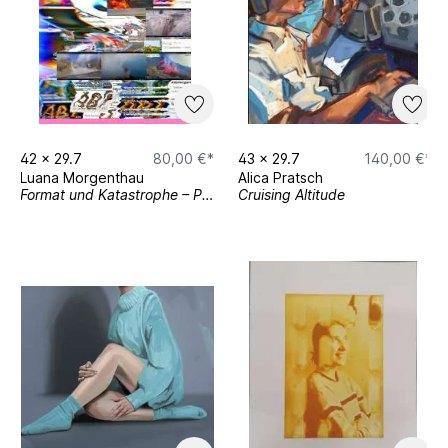
42
x
29.7
80,00 €*
43
x
29.7
140,00 €*
Luana Morgenthau
Alica Pratsch
Format und Katastrophe – Plakat
Cruising Altitude