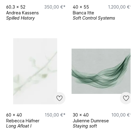
60.3
x
52
350,00 €*
40
x
55
1.200,00 €*
Andrea Kassens
Bianca Itte
Spilled History
Soft Control Systems
60
x
40
150,00 €*
30
x
40
100,00 €*
Rebecca Häfner
Julienne Dumrese
Long Afloat I
Staying soft