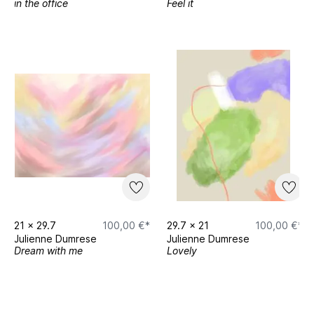
in the office
Feel it
21
x
29.7
100,00 €*
29.7
x
21
100,00 €*
Julienne Dumrese
Julienne Dumrese
Dream with me
Lovely