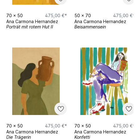
70
x
50
475,00 €*
50
x
70
475,00 €*
Ana Carmona Hernandez
Ana Carmona Hernandez
Porträt mit rotem Hut II
Beisammensein
70
x
50
475,00 €*
70
x
50
475,00 €*
Ana Carmona Hernandez
Ana Carmona Hernandez
Die Trägerin
Konfetti