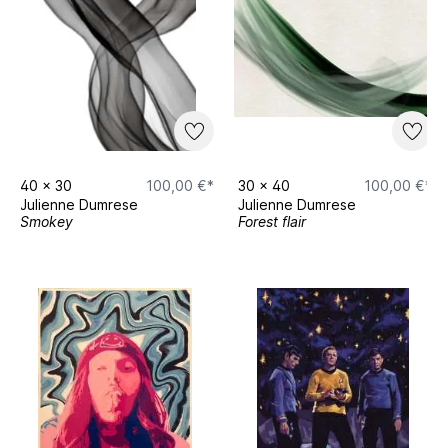
40
x
30
100,00 €*
30
x
40
100,00 €*
Julienne Dumrese
Julienne Dumrese
Smokey
Forest flair