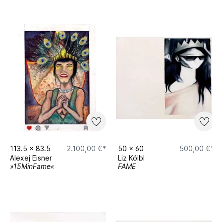
113.5
x
83.5
2.100,00 €*
50
x
60
500,00 €*
Alexej Eisner
Liz Kölbl
»15MinFame«
FAME