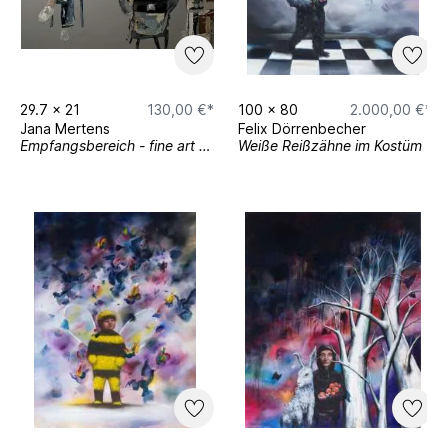
29.7
x
21
130,00 €*
100
x
80
2.000,00 €*
Jana Mertens
Felix Dörrenbecher
Empfangsbereich - fine art print
Weiße Reißzähne im Kostüm