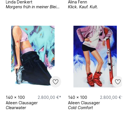
Linda Denkert
Alina Fenn
Morgens früh in meiner Bleibe am Fenster ohne Kleide
Klick. Kauf. Kult.
140
x
100
2.800,00 €*
140
x
100
2.800,00 €*
Aileen Clausager
Aileen Clausager
Clearwater
Cold Comfort