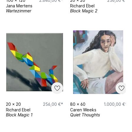
100
x
120
2.640,00 €*
20
x
20
256,00 €*
Jana Mertens
Richard Ebel
Wartezimmer
Block Magic 2
20
x
20
256,00 €*
80
x
60
1.000,00 €*
Richard Ebel
Caren Weeks
Block Magic 1
Quiet Thoughts