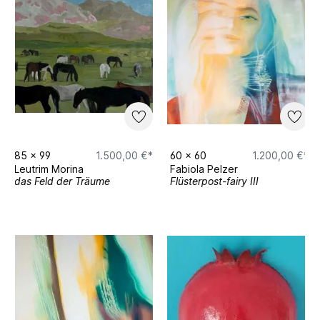
85
x
99
1.500,00 €*
60
x
60
1.200,00 €*
Leutrim Morina
Fabiola Pelzer
das Feld der Träume
Flüsterpost-fairy III