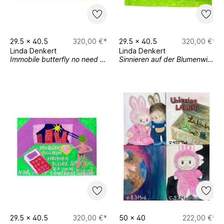
29.5
x
40.5
320,00 €*
29.5
x
40.5
320,00 €*
Linda Denkert
Linda Denkert
Immobile butterfly no need to fly
Sinnieren auf der Blumenwiese
29.5
x
40.5
320,00 €*
50
x
40
222,00 €*