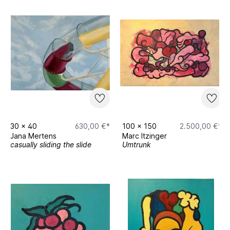
30
x
40
630,00 €*
100
x
150
2.500,00 €*
Jana Mertens
Marc Itzinger
casually sliding the slide
Umtrunk