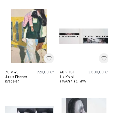
70
x
45
920,00 €*
60
x
181
3.800,00 €*
Julius Fischer
Liz Kölbl
bracelet
I WANT TO WIN