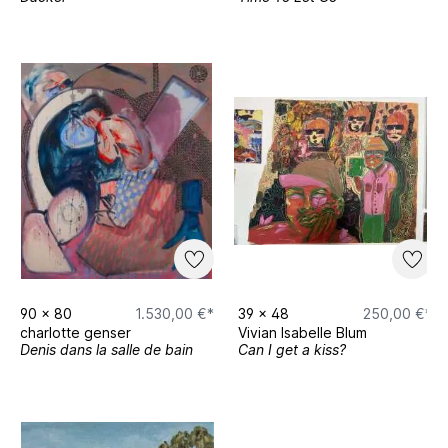
90
x
80
1.530,00 €*
39
x
48
250,00 €*
charlotte genser
Vivian Isabelle Blum
Denis dans la salle de bain
Can I get a kiss?