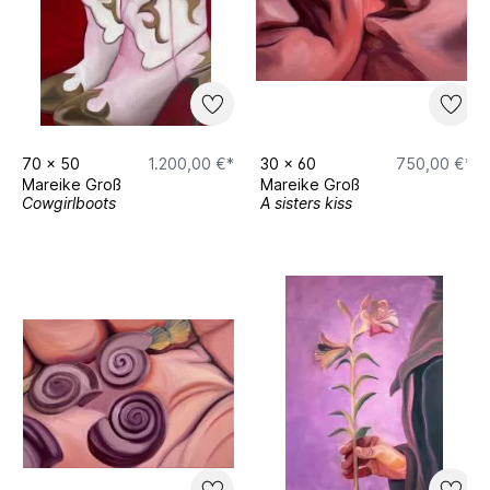
70
x
50
1.200,00 €*
30
x
60
750,00 €*
Mareike Groß
Mareike Groß
Cowgirlboots
A sisters kiss