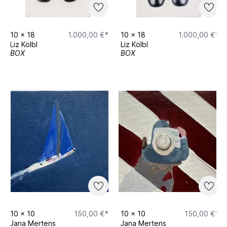
10
x
18
1.000,00 €*
10
x
18
1.000,00 €*
Liz Kölbl
Liz Kölbl
BOX
BOX
10
x
10
150,00 €*
10
x
10
150,00 €*
Jana Mertens
Jana Mertens