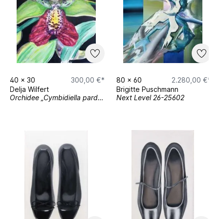
40
x
30
300,00 €*
80
x
60
2.280,00 €*
Delja Wilfert
Brigitte Puschmann
Orchidee „Cymbidiella pardalina“
Next Level 26-25602