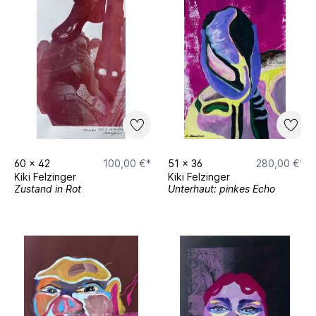
60
x
42
100,00 €*
51
x
36
280,00 €*
Kiki Felzinger
Kiki Felzinger
Zustand in Rot
Unterhaut: pinkes Echo