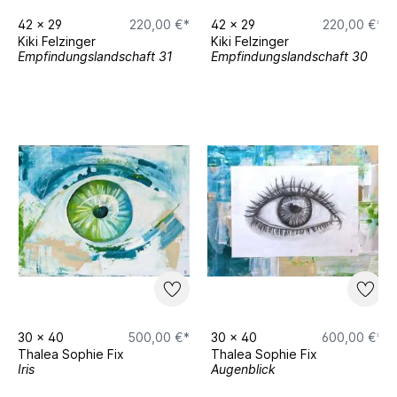
42
x
29
220,00 €*
42
x
29
220,00 €*
Kiki Felzinger
Kiki Felzinger
Empfindungslandschaft 31
Empfindungslandschaft 30
30
x
40
500,00 €*
30
x
40
600,00 €*
Thalea Sophie Fix
Thalea Sophie Fix
Iris
Augenblick