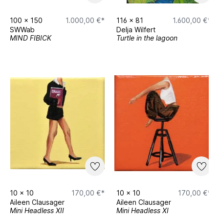
100
x
150
1.000,00 €*
116
x
81
1.600,00 €*
SWWab
Delja Wilfert
MIND FIBICK
Turtle in the lagoon
10
x
10
170,00 €*
10
x
10
170,00 €*
Aileen Clausager
Aileen Clausager
Mini Headless XII
Mini Headless XI