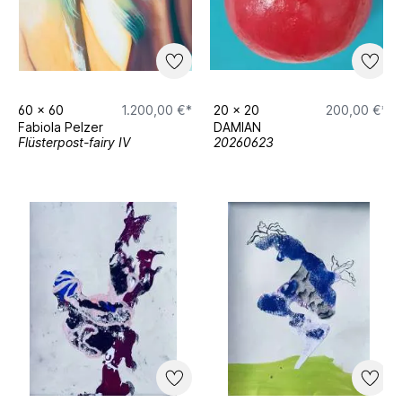
60
x
60
1.200,00 €*
20
x
20
200,00 €*
Fabiola Pelzer
DAMIAN
Flüsterpost-fairy IV
20260623