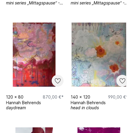
mini series „Mittagspause“ - 21
mini series „Mittagspause“ - 10
120
x
80
870,00 €*
140
x
120
990,00 €*
Hannah Behrends
Hannah Behrends
daydream
head in clouds