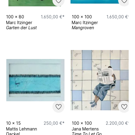
100
x
80
1.650,00 €*
100
x
100
1.650,00 €*
Marc Itzinger
Marc Itzinger
Garten der Lust
Mangroven
10
x
15
250,00 €*
100
x
100
2.200,00 €*
Mattis Lehmann
Jana Mertens
Dackel
Time To Let Go