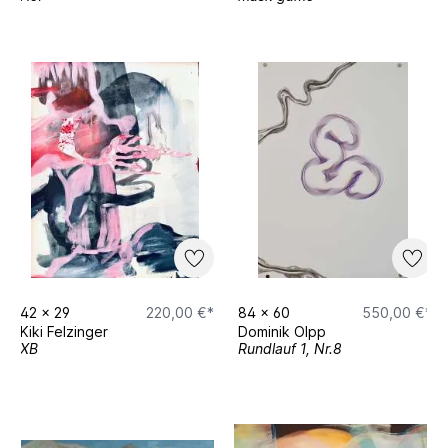
42
x
29
220,00 €*
84
x
60
550,00 €*
Kiki Felzinger
Dominik Olpp
XB
Rundlauf 1, Nr.8