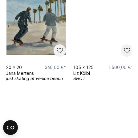
20
x
20
360,00 €*
105
x
125
1.500,00 €*
Jana Mertens
Liz Kölbl
just skating at venice beach
SHOT