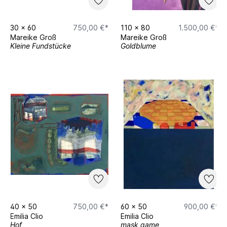
30
x
60
750,00 €*
110
x
80
1.500,00 €*
Mareike Groß
Mareike Groß
Kleine Fundstücke
Goldblume
40
x
50
750,00 €*
60
x
50
900,00 €*
Emilia Clio
Emilia Clio
Hof
mask game