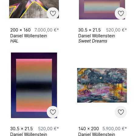
Formkompositionen, Vordergründe und
Hintergründe entstehen, die sich durch die
jeweilige Fokussierung der Betrachtenden
fluide verschieben lassen. Die Lichtführung,
die sich durch gegensätzliche Farbverläufe
200
x
160
7.000,00 €*
30.5
x
21.5
520,00 €*
bis zum „Glühen“ verstärken kann, trägt zur
Daniel Wöllenstein
Daniel Wöllenstein
teils plastischen Eindrücklichkeit bei.
HAL
Sweet Dreams
Digitale Farbwahlskalen, Flip-Flop Lacke von
getunten Sportwagen, Sonnenuntergänge,
Schwerindustrie, Weltraum und Spiegelungen
im Kaffee können dabei in die
Farbkompositionen Eingang finden.
30.5
x
21.5
520,00 €*
140
x
200
5.900,00 €*
Daniel Wöllenstein
Daniel Wöllenstein