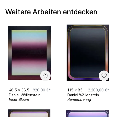
Installation und Kollaboration mit Heike
Weitere Arbeiten entdecken
Simmer
2021 TUNING - KunstWerk
2025 afternoonprojekts mit Tom Gully, Oskar
Lovis und Gilbert Flöck - KunstWerk Köln
2026 Fragmented Realities - vonfraunberg
Art Gallery Düsseldorf
2026 Künstler des Monats SKM
48.5
x
38.5
920,00 €*
115
x
85
2.200,00 €*
Upcoming
Daniel Wöllenstein
Daniel Wöllenstein
Inner Bloom
Remembering
Juni SKM Pop Up Ausstellung München