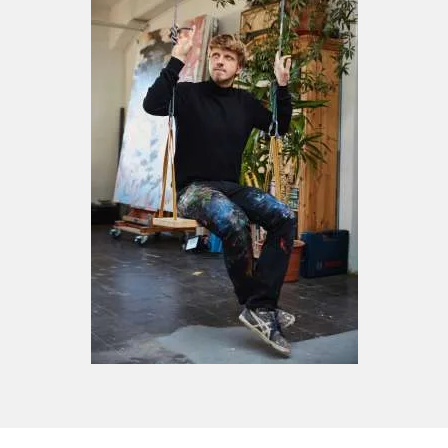
2008-2009 Darwin – Design und Gestaltung
einer KVB Bahn anlässlich des Darwinjahrs
2009 mit Studierenden der Universität zu
Köln-
2011 „Fette Nager - Bello und Ich“ -
Museumsnacht - KunstWerk Köln
2016 nxnw Festival Kollaboration mit
Slobodan Kajkut „20 Interventionen“
2016 “Raum 500” - Ausstellung mit Olga
Jakob und Heike Simmer – nxnw Festival
2017 „HORST“ - KunstWerk Köln
2014-2017 Vorstandsarbeit KunstWerk Köln
e.V.
2017 1. Vorsitzender KunstWerk Köln eV.
2019 Lange Nacht der Museen „Wedding“