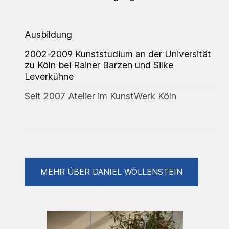
Ausbildung
2002-2009 Kunststudium an der Universität
zu Köln bei Rainer Barzen und Silke
Leverkühne
Seit 2007 Atelier im KunstWerk Köln
Ausstellungen (Auswahl)
MEHR ÜBER DANIEL WÖLLENSTEIN
2007 Blaumachen KunstWerk Köln
2008 Bogen 2: Straight from the HART -
2008 Lange Nacht der Museen –
„Festprozessionen und Diodramen“