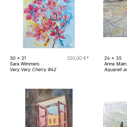
30
x
21
220,00 €*
24
x
35
Sara Wimmers
Anne Main
Very Very Cherry #42
Aquarell 