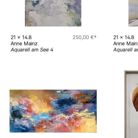
21
x
14.8
250,00 €*
21
x
14.8
Anne Mainz
Anne Main
Aquarell am See 4
Aquarell 