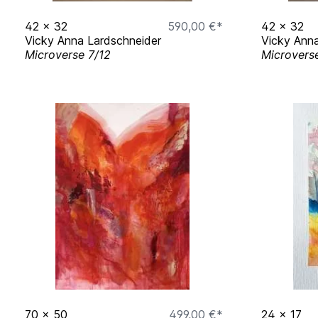
42
x
32
590,00 €*
42
x
32
Vicky Anna Lardschneider
Vicky Anna
Microverse 7/12
Microvers
70
x
50
499,00 €*
24
x
17