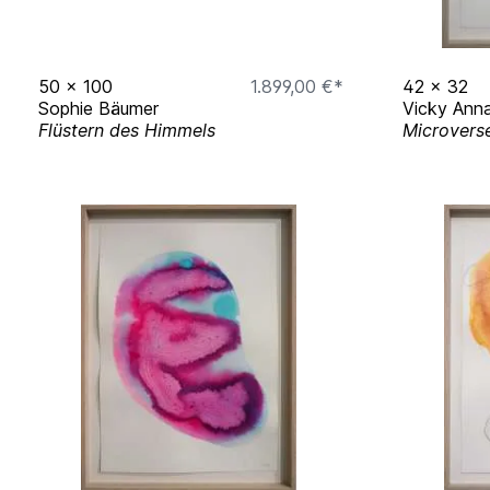
50
x
100
1.899,00 €*
42
x
32
Sophie Bäumer
Vicky Anna
Flüstern des Himmels
Microvers