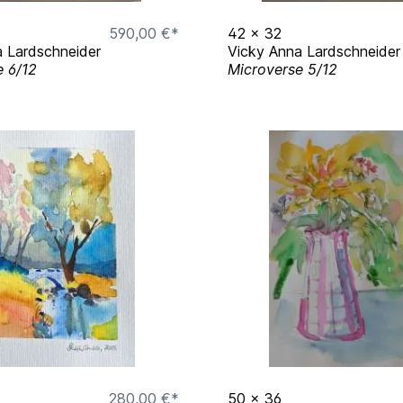
590,00 €*
42
x
32
 Lardschneider
Vicky Anna Lardschneider
e 6/12
Microverse 5/12
280,00 €*
50
x
36