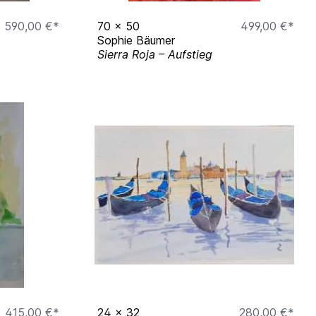
590,00 €*
70
x
50
499,00 €*
Sophie Bäumer
Sierra Roja – Aufstieg
415,00 €*
24
x
32
280,00 €*