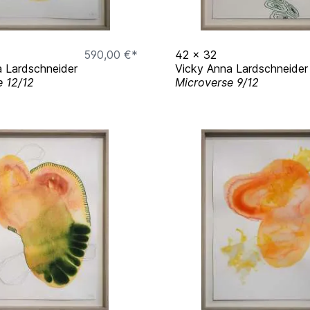
590,00 €*
42
x
32
 Lardschneider
Vicky Anna Lardschneider
e 12/12
Microverse 9/12