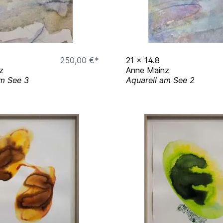
250,00 €*
21
x
14.8
z
Anne Mainz
am See 3
Aquarell am See 2