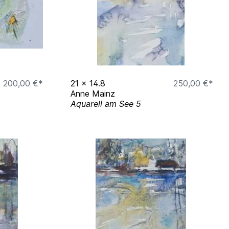
200,00 €*
21
x
14.8
250,00 €*
Anne Mainz
Aquarell am See 5