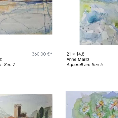
360,00 €*
21
x
14.8
z
Anne Mainz
am See 7
Aquarell am See 6