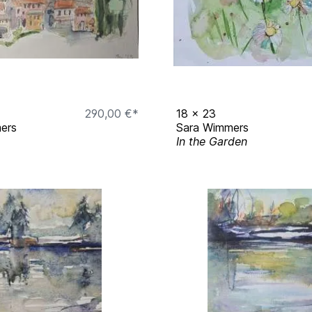
290,00 €*
18
x
23
ers
Sara Wimmers
In the Garden