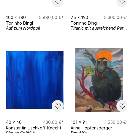
100
x
180
5.880,00 €*
75
x
190
5.300,00 €*
Toninho Dingl
Toninho Dingl
Auf zum Nordpol!
Titanic mit ausreichend Rettungsbooten
40
x
40
430,00 €*
101
x
91
1.550,00 €*
Konstantin Lischkoff-Knecht
Anna Hopfensberger
Blaues Gefäß II
Der Affe