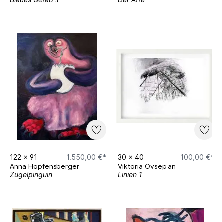
122
x
91
1.550,00 €*
30
x
40
100,00 €*
Anna Hopfensberger
Viktoria Ovsepian
Zügelpinguin
Linien 1