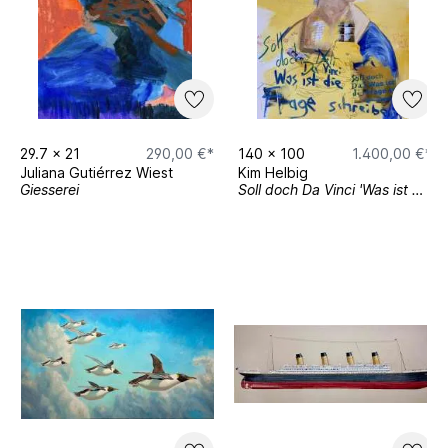
29.7
x
21
290,00 €*
140
x
100
1.400,00 €*
Juliana Gutiérrez Wiest
Kim Helbig
Giesserei
Soll doch Da Vinci 'Was ist die Frage?' schreiben