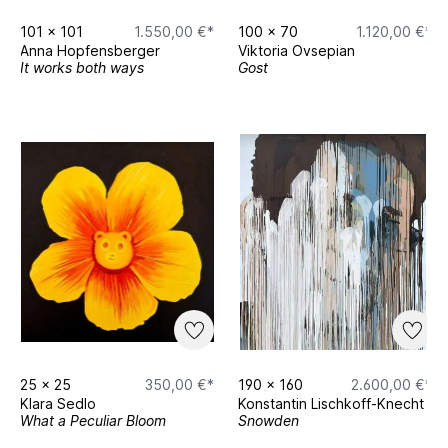
101
x
101
1.550,00 €*
100
x
70
1.120,00 €*
Anna Hopfensberger
Viktoria Ovsepian
It works both ways
Gost
25
x
25
350,00 €*
190
x
160
2.600,00 €*
Klara Sedlo
Konstantin Lischkoff-Knecht
What a Peculiar Bloom
Snowden