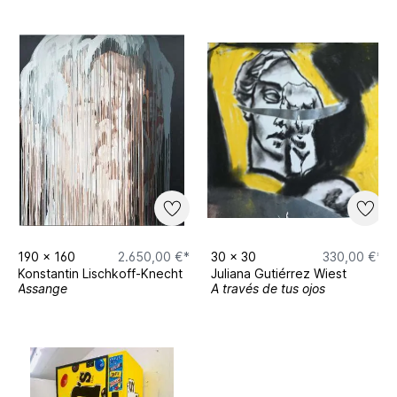
190
x
160
2.650,00 €*
30
x
30
330,00 €*
Konstantin Lischkoff-Knecht
Juliana Gutiérrez Wiest
Assange
A través de tus ojos