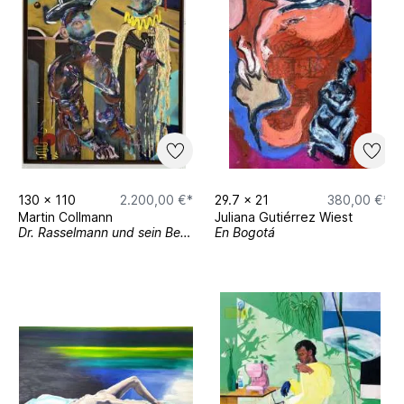
130
x
110
2.200,00 €*
29.7
x
21
380,00 €*
Martin Collmann
Juliana Gutiérrez Wiest
Dr. Rasselmann und sein Begleiter
En Bogotá