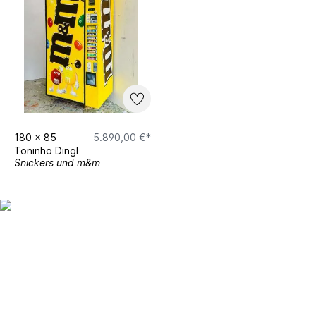
180
x
85
5.890,00 €*
Toninho Dingl
Snickers und m&m
Up to date bleiben mit
unserem
Studierendenkunstmarkt
Newsletter