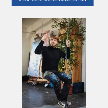
2007 Blaumachen KunstWerk Köln
2008 Bogen 2: Straight from the HART -
2008 Lange Nacht der Museen –
„Festprozessionen und Diodramen“
2008-2009 Darwin – Design und Gestaltung
einer KVB Bahn anlässlich des Darwinjahrs
2009 mit Studierenden der Universität zu
Köln-
2011 „Fette Nager - Bello und Ich“ -
Museumsnacht - KunstWerk Köln
2016 nxnw Festival Kollaboration mit
Slobodan Kajkut „20 Interventionen“
2016 “Raum 500” - Ausstellung mit Olga
Jakob und Heike Simmer – nxnw Festival
2017 „HORST“ - KunstWerk Köln