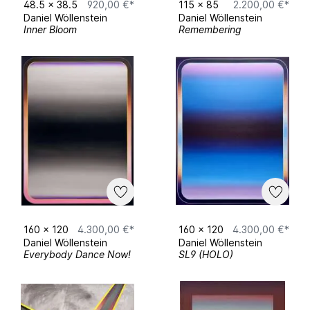
48.5
x
38.5
920,00 €*
115
x
85
2.200,00 €*
Upcoming
Daniel Wöllenstein
Daniel Wöllenstein
Inner Bloom
Remembering
Juni SKM Pop Up Ausstellung München
August SKM Community Ausstellung Leipzig
Artist Statement
Worum geht’s? Die Arbeiten stammen aus
dem Bilderzyklus „TUNING" - aus dem
Zeitraum 2018 bis heute, wobei die reinen
Farbsegmente erst seit 2021 die Oberhand im
„TUNING“ Zyklus übernehmen. Es geht um
160
x
120
4.300,00 €*
160
x
120
4.300,00 €*
Daniel Wöllenstein
Daniel Wöllenstein
eine sukzessive Entgegenständlichung und
Everybody Dance Now!
SL9 (HOLO)
Reduzierung des Bildinhaltes, wobei
Referenzen an Natur- und Menschen
gemachte Phänomene in der Farb- und auch
Formanlage findbar sein können.