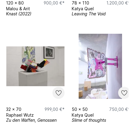
120
x
80
900,00 €*
78
x
110
1.200,00 €*
Malou & Arit
Katya Quel
Knast (2022)
Leaving The Void
32
x
70
999,00 €*
50
x
50
750,00 €*
Raphael Wutz
Katya Quel
Zu den Waffen, Genossen
Slime of thoughts