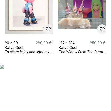
90
x
80
280,00 €*
119
x
134
950,00 €*
Katya Quel
Katya Quel
To share in joy and light my way, I want to make new friends today.
The Widow From The Purple Hill
Up to date bleiben mit
unserem
Studierendenkunstmarkt
Newsletter