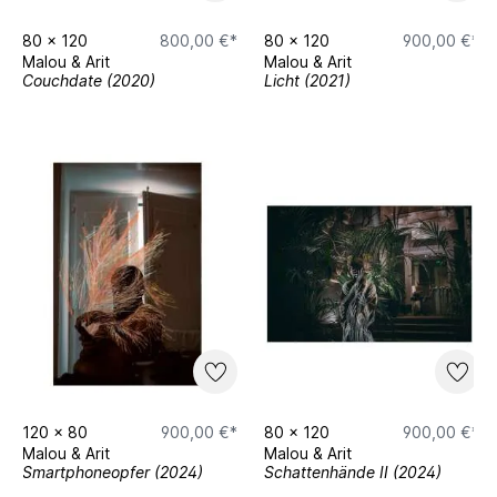
80
x
120
800,00 €*
80
x
120
900,00 €*
Malou & Arit
Malou & Arit
Couchdate (2020)
Licht (2021)
120
x
80
900,00 €*
80
x
120
900,00 €*
Malou & Arit
Malou & Arit
Smartphoneopfer (2024)
Schattenhände II (2024)