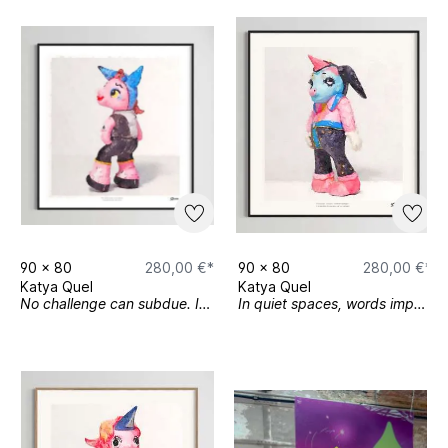
90
x
80
280,00 €*
90
x
80
280,00 €*
Katya Quel
Katya Quel
No challenge can subdue. I am resolute and true.
In quiet spaces, words impart I whisper volumes of my heart