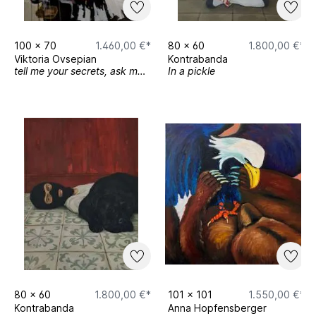
100
x
70
1.460,00 €*
80
x
60
1.800,00 €*
Viktoria Ovsepian
Kontrabanda
tell me your secrets, ask me your questions
In a pickle
80
x
60
1.800,00 €*
101
x
101
1.550,00 €*
Kontrabanda
Anna Hopfensberger