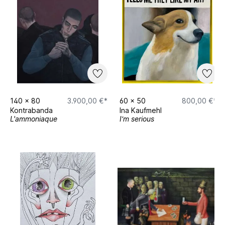
140
x
80
3.900,00 €*
60
x
50
800,00 €*
Kontrabanda
Ina Kaufmehl
L'ammoniaque
I‘m serious