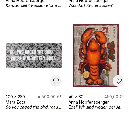
Anna Hopfensberger
Anna Hopfensberger
Kanzler sieht Kassenreform „im grünen Bereich“
Was darf Kirche kosten?
100
x
230
4.500,00 €*
40
x
30
450,00 €*
Mara Zota
Anna Hopfensberger
So you caged the bird, ‘cause it won‘t fly back
Egal! Wir sind wegen der Atmosphäre hier!