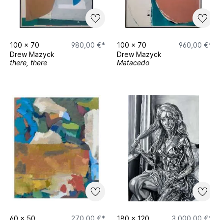
100
x
70
980,00 €*
100
x
70
960,00 €*
Drew Mazyck
Drew Mazyck
there, there
Matacedo
60
x
50
270,00 €*
180
x
120
3.000,00 €*