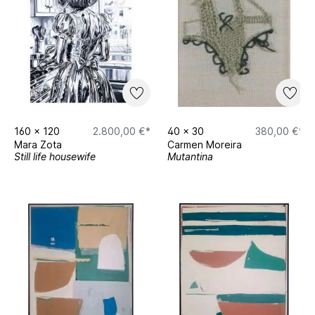
160
x
120
2.800,00 €*
40
x
30
380,00 €*
Mara Zota
Carmen Moreira
Still life housewife
Mutantina