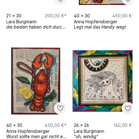
21
x
30
200,00 €*
40
x
30
450,00 €*
Lara Burgmann
Anna Hopfensberger
die beiden haben dich durchschaut
Legt mal das Handy weg!
40
x
30
450,00 €*
26
x
26
160,00 €*
Anna Hopfensberger
Lara Burgmann
Wurst sollte man gar nicht essen
"uh, windig"