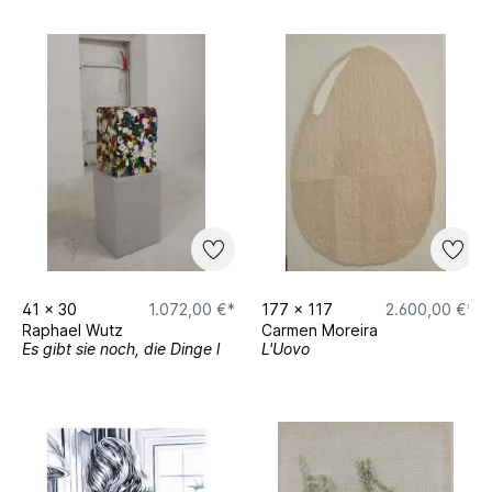
41
x
30
1.072,00 €*
177
x
117
2.600,00 €*
Raphael Wutz
Carmen Moreira
Es gibt sie noch, die Dinge l
L'Uovo