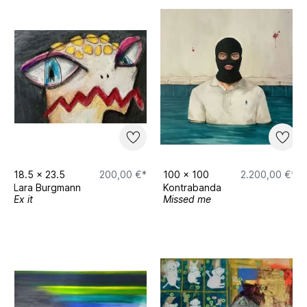
18.5
x
23.5
200,00 €*
100
x
100
2.200,00 €*
Lara Burgmann
Kontrabanda
Ex it
Missed me