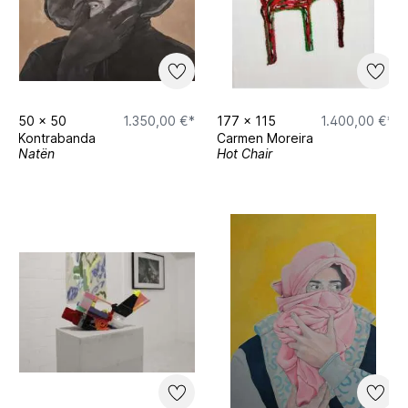
50
x
50
1.350,00 €*
177
x
115
1.400,00 €*
Kontrabanda
Carmen Moreira
Natën
Hot Chair