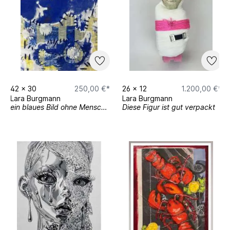
42
x
30
250,00 €*
26
x
12
1.200,00 €*
Lara Burgmann
Lara Burgmann
ein blaues Bild ohne Menschen
Diese Figur ist gut verpackt