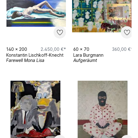
140
x
200
2.450,00 €*
60
x
70
360,00 €*
Konstantin Lischkoff-Knecht
Lara Burgmann
Farewell Mona Lisa
Aufgeräumt