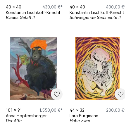
40
x
40
430,00 €*
40
x
40
400,00 €*
Konstantin Lischkoff-Knecht
Konstantin Lischkoff-Knecht
Blaues Gefäß II
Schweigende Sedimente II
101
x
91
1.550,00 €*
44
x
32
200,00 €*
Anna Hopfensberger
Lara Burgmann
Der Affe
Habe zwei