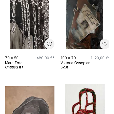
70
x
50
480,00 €*
100
x
70
1.120,00 €*
Mara Zota
Viktoria Ovsepian
Untitled #1
Gost