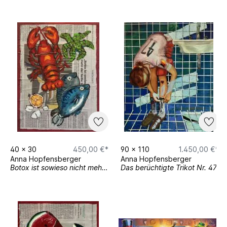
40
x
30
450,00 €*
90
x
110
1.450,00 €*
Anna Hopfensberger
Anna Hopfensberger
Botox ist sowieso nicht mehr der heiße Sche…“
Das berüchtigte Trikot Nr. 47