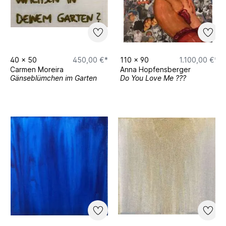
40
x
50
450,00 €*
110
x
90
1.100,00 €*
Carmen Moreira
Anna Hopfensberger
Gänseblümchen im Garten
Do You Love Me ???