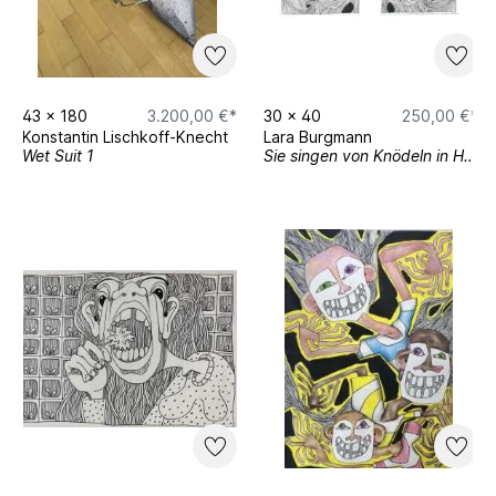
43
x
180
3.200,00 €*
30
x
40
250,00 €*
Konstantin Lischkoff-Knecht
Lara Burgmann
Wet Suit 1
Sie singen von Knödeln in Hosen