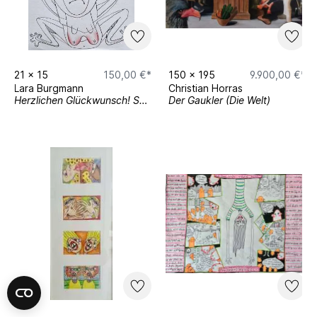
21
x
15
150,00 €*
150
x
195
9.900,00 €*
Lara Burgmann
Christian Horras
Herzlichen Glückwunsch! Schwanger!
Der Gaukler (Die Welt)