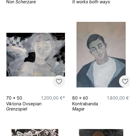
Non Scherzare
It works both ways
70
x
50
1.200,00 €*
80
x
60
1.800,00 €*
Viktoria Ovsepian
Kontrabanda
Grenzspiel
Magie