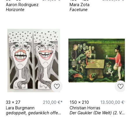
Aaron Rodriguez
Mara Zota
Horizonte
Facetune
33
x
27
210,00 €*
150
x
210
13.500,00 €*
Lara Burgmann
Christian Horras
gedoppelt, gedanklich offen geblieben
Der Gaukler (Die Welt) (2. Version)