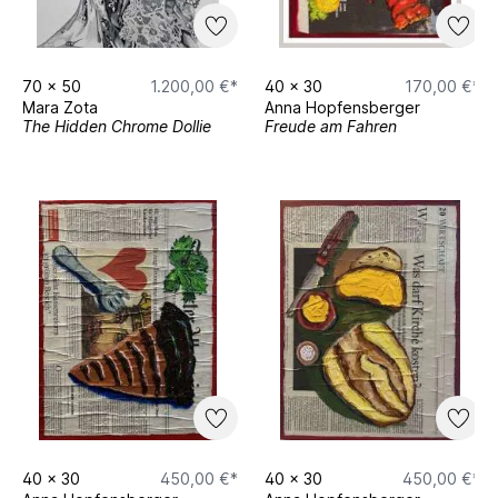
70
x
50
1.200,00 €*
40
x
30
170,00 €*
Mara Zota
Anna Hopfensberger
The Hidden Chrome Dollie
Freude am Fahren
40
x
30
450,00 €*
40
x
30
450,00 €*