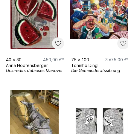
40
x
30
450,00 €*
75
x
100
3.675,00 €*
Anna Hopfensberger
Toninho Dingl
Unicredits dubioses Manöver
Die Gemeinderatssitzung