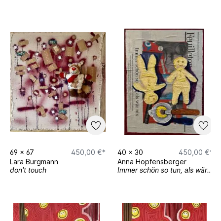
69
x
67
450,00 €*
40
x
30
450,00 €*
Lara Burgmann
Anna Hopfensberger
don't touch
Immer schön so tun, als wär nix