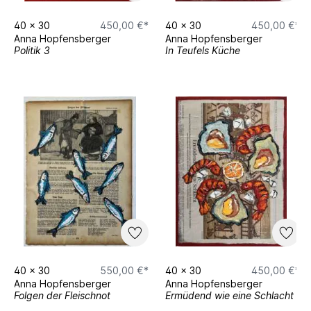
40
x
30
450,00 €*
40
x
30
450,00 €*
Anna Hopfensberger
Anna Hopfensberger
Politik 3
In Teufels Küche
40
x
30
550,00 €*
40
x
30
450,00 €*
Anna Hopfensberger
Anna Hopfensberger
Folgen der Fleischnot
Ermüdend wie eine Schlacht