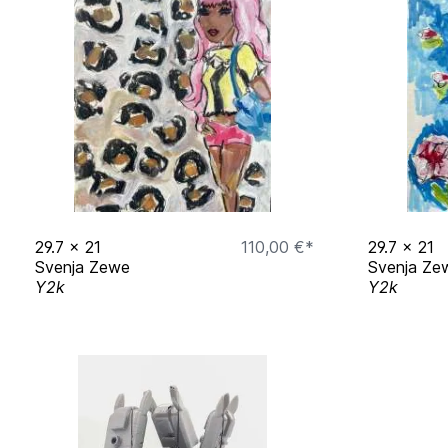
29.7
x
21
110,00 €*
29.7
x
21
Svenja Zewe
Svenja Ze
Y2k
Y2k