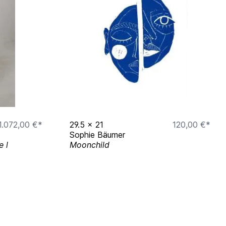
1.072,00 €*
29.5
x
21
120,00 €*
Sophie Bäumer
e l
Moonchild