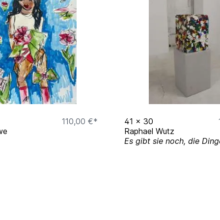
110,00 €*
41
x
30
we
Raphael Wutz
Es gibt sie noch, die Ding