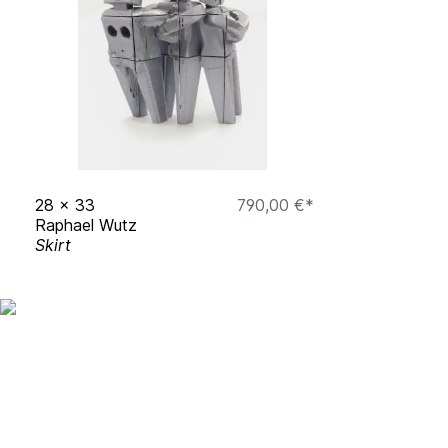
28
x
33
790,00 €*
Raphael Wutz
Skirt
Up to date bleiben mit un
Studierendenkunstmarkt N