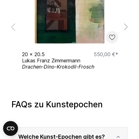
€*
20
x
20.5
550,00 €*
7
Lukas Franz Zimmermann
L
Drachen-Dino-Krokodil-Frosch
"
FAQs zu Kunstepochen
Welche Kunst-Epochen gibt es?