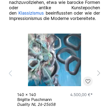
nachzuvollziehen, etwa wie barocke Formen
oder antike Kunstepochen
den
Klassizismus
beeinflussten oder wie der
Impressionismus die Moderne vorbereitete.
 €*
140
x
140
4.500,00 €*
6
Brigitte Puschmann
B
Duality NL 26-25658
F