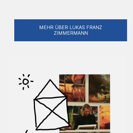
Ausstellungen (Auswahl):
MEHR ÜBER LUKAS FRANZ
2018/2019 „Streetartenexperiment“ an
ZIMMERMANN
öffentlichen Plätzen in Bonn
2019 Künstlerforum Bonn
2019 AHRTkomm Sinzig
2020 1. Sinziger Druck Kunst Festival
2021 Pittlerwerke Leipzig
2022 Künstlerforum Bonn
2022 Wachsfabrik Köln
2022 Fabrik45 Bonn
2022 K49 Köln
2022 AHRTkomm Sinzig
2022 Charity Aktion, Lions Club, Quartier
am Hafen, Köln
2022 Marstall am See, Starnberger See in
der Nähe von München
2023 Künstlerforum Bonn