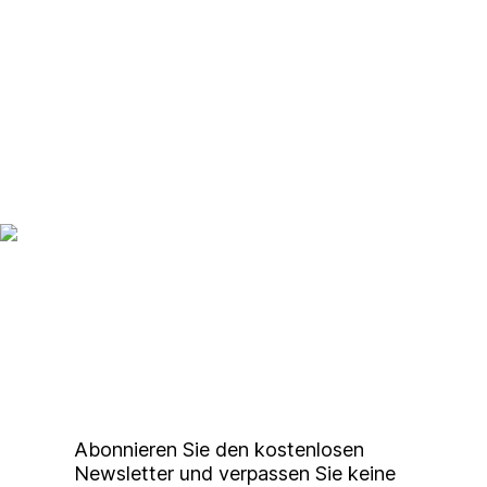
Banalität,
Chaos und gefliesten Wänden.
Up to date bleiben mit
unserem
Studierendenkunstmarkt
Newsletter
Abonnieren Sie den kostenlosen
Newsletter und verpassen Sie keine