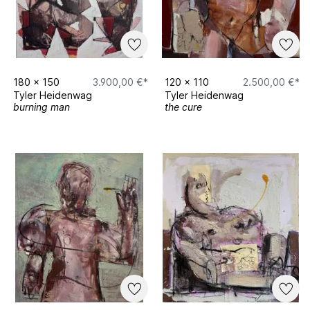
180
x
150
3.900,00 €*
120
x
110
2.500,00 €*
Tyler Heidenwag
Tyler Heidenwag
burning man
the cure