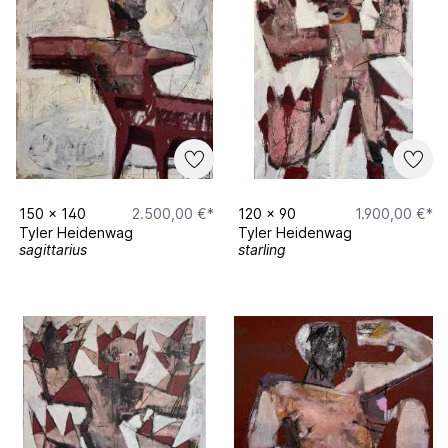
150
x
140
2.500,00 €*
120
x
90
1.900,00 €*
Tyler Heidenwag
Tyler Heidenwag
sagittarius
starling