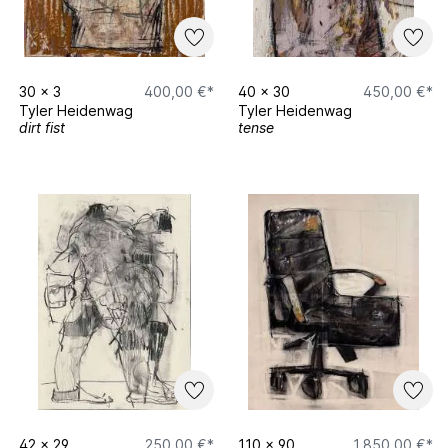
30
x
3
400,00 €*
40
x
30
450,00 €*
Tyler Heidenwag
Tyler Heidenwag
dirt fist
tense
42
x
29
250,00 €*
110
x
90
1.850,00 €*