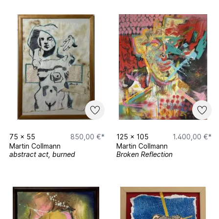
75
x
55
850,00 €*
125
x
105
1.400,00 €*
Martin Collmann
Martin Collmann
abstract act, burned
Broken Reflection