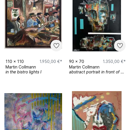
Ausstellung ausgewählter Arbeiten in der
Vitrinengallerie Osnabrück (2020)
vormorgen, Kunstverein Gütersloh (2020)
Contra, Lutherhaus Osnabrück (2019)
Schauräume, Kesselbrink Bielefeld (2019),
ausgezeichnet mit BBK Kunstförderpreis
Gedankensplitter, Kunstverein Dissen
(2019)
110
x
110
1.950,00 €*
90
x
70
1.350,00 €*
Martin Collmann
Martin Collmann
in the bistro lights I
abstract portrait in front of black with a geometric head and turquoise/ white stripes