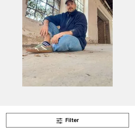
Auszeichnungen/ Nominierungen:
ausgezeichnet mit dem Kunstpreis der
Stadt Georgsmarienhütte (Kunst- und
Kulturstiftung) 2024
ausgezeichnet mit dem Kunstförderpreis
des Bundesverband bildender
Künstler:innen (2019)
nominiert für den Kunstpreis Osnabrück
2024
Stipendien:
Stipendiat der Ingeborg-Sieber-Stiftung
2024-2026
Filter