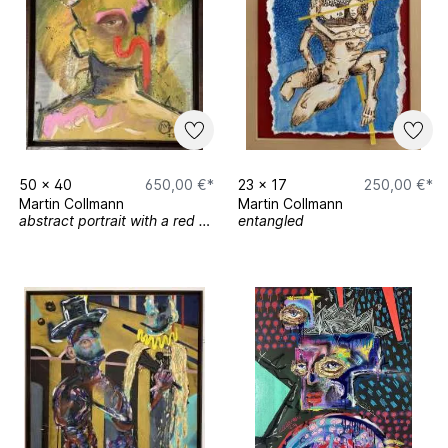
50
x
40
650,00 €*
23
x
17
250,00 €*
Martin Collmann
Martin Collmann
abstract portrait with a red curve (I)
entangled