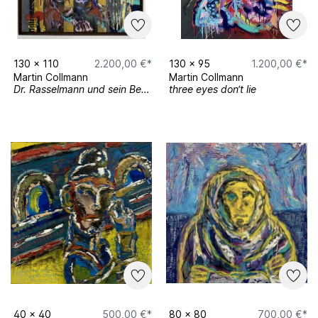
130
x
110
2.200,00 €*
130
x
95
1.200,00 €*
Martin Collmann
Martin Collmann
Dr. Rasselmann und sein Begleiter
three eyes don‘t lie
40
x
40
500,00 €*
80
x
80
700,00 €*