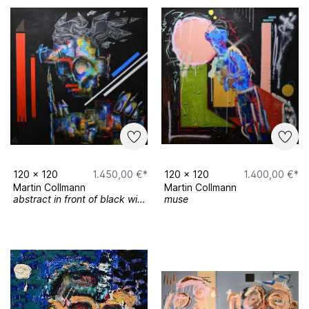
120
x
120
1.450,00 €*
120
x
120
1.400,00 €*
Martin Collmann
Martin Collmann
abstract in front of black with a geometric head (2)
muse