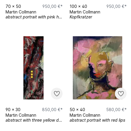
70
x
50
950,00 €*
100
x
40
950,00 €*
Martin Collmann
Martin Collmann
abstract portrait with pink hair
Kopfkratzer
90
x
30
850,00 €*
50
x
40
580,00 €*
Martin Collmann
Martin Collmann
abstract with three yellow dots
abstract portrait with red lips