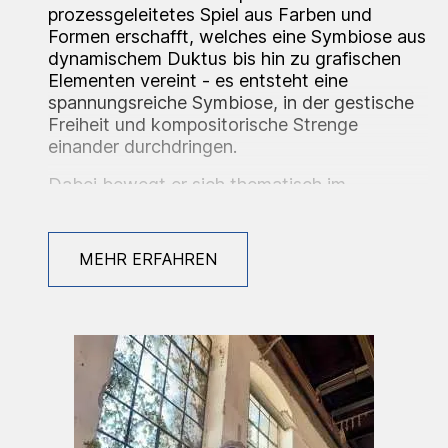
prozessgeleitetes Spiel aus Farben und
Formen erschafft, welches eine Symbiose aus
dynamischem Duktus bis hin zu grafischen
Elementen vereint - es entsteht eine
spannungsreiche Symbiose, in der gestische
Freiheit und kompositorische Strenge
einander durchdringen.
Dabei bewegt er sich thematisch im
Grenzbereich zwischen Abstraktion und
Figuration und lotet die fragile Balance
zwischen Nähe und Distanz im menschlichen
MEHR ERFAHREN
Miteinander aus. Die Werke fungieren so als
Projektionsflächen emotionaler
Ambivalenzen, in denen sich sowohl die
Sehnsucht nach Intimität als auch die
Notwendigkeit von Individualität
widerspiegeln.