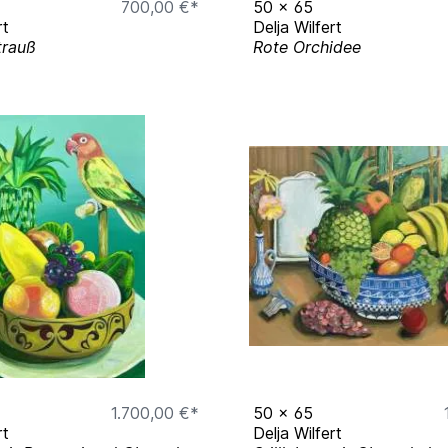
700,00 €*
50
x
65
rt
Delja Wilfert
trauß
Rote Orchidee
1.700,00 €*
50
x
65
rt
Delja Wilfert