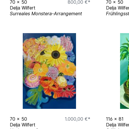
70
x
50
800,00 €*
70
x
50
Delja Wilfert
Delja Wilfe
Surreales Monstera-Arrangement
Frühlingss
70
x
50
1.000,00 €*
116
x
81
Delja Wilfert
Delja Wilfe