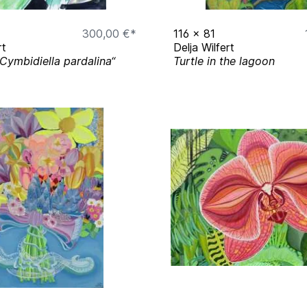
300,00 €*
116
x
81
rt
Delja Wilfert
Cymbidiella pardalina“
Turtle in the lagoon