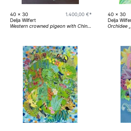
40
x
30
1.400,00 €*
40
x
30
Delja Wilfert
Delja Wilfe
Western crowned pigeon with Chinese vase
Orchidee „