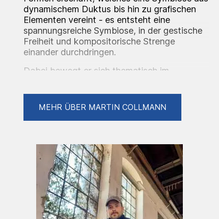
dynamischem Duktus bis hin zu grafischen
Elementen vereint - es entsteht eine
spannungsreiche Symbiose, in der gestische
Freiheit und kompositorische Strenge
einander durchdringen.
Dabei bewegt er sich thematisch im
Grenzbereich zwischen Abstraktion und
Figuration und lotet die fragile Balance
zwischen Nähe und Distanz im menschlichen
MEHR ÜBER MARTIN COLLMANN
Miteinander aus. Die Werke fungieren so als
Projektionsflächen emotionaler
Ambivalenzen, in denen sich sowohl die
Sehnsucht nach Intimität als auch die
Notwendigkeit von Individualität
widerspiegeln.
Auszeichnungen/ Nominierungen: