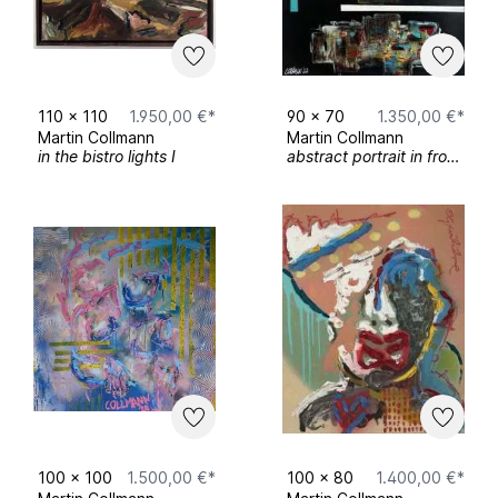
vormorgen, Kunstverein Gütersloh (2020)
Contra, Lutherhaus Osnabrück (2019)
Schauräume, Kesselbrink Bielefeld (2019),
ausgezeichnet mit BBK Kunstförderpreis
Gedankensplitter, Kunstverein Dissen
110
x
110
1.950,00 €*
90
x
70
1.350,00 €*
(2019)
Martin Collmann
Martin Collmann
in the bistro lights I
abstract portrait in front of black with a geometric head and turquoise/ white stripes
100
x
100
1.500,00 €*
100
x
80
1.400,00 €*