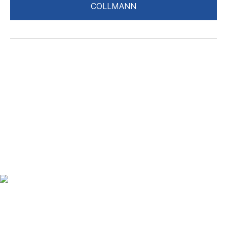
COLLMANN
Up to date bleiben mit
unserem