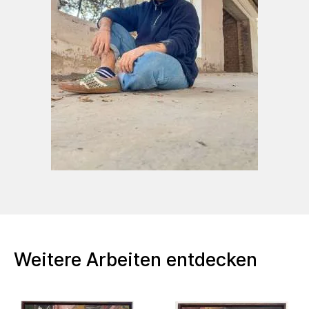
ausgezeichnet mit dem Kunstpreis der
Stadt Georgsmarienhütte (Kunst- und
Kulturstiftung) 2024
ausgezeichnet mit dem Kunstförderpreis
des Bundesverband bildender
Künstler:innen (2019)
nominiert für den Kunstpreis Osnabrück
2024
Stipendien:
Stipendiat der Ingeborg-Sieber-Stiftung
2024-2026
Weitere Arbeiten entdecken
Ausstellungen: