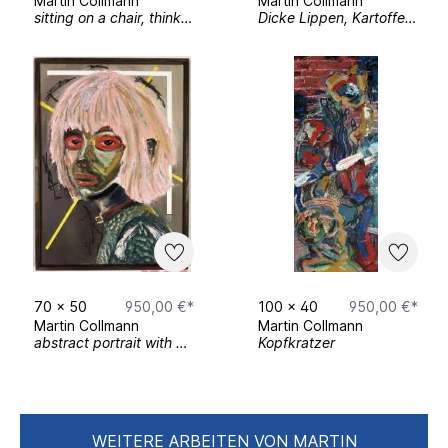
Martin Collmann
Martin Collmann
sitting on a chair, thinking of the future
Dicke Lippen, Kartoffelsalat
70
x
50
950,00 €*
100
x
40
950,00 €*
Martin Collmann
Martin Collmann
abstract portrait with pink hair
Kopfkratzer
WEITERE ARBEITEN VON MARTIN