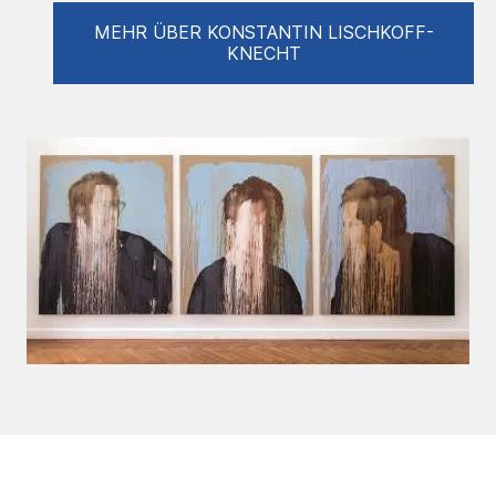
Twombly und Georg Baselitz haben mein
Verständnis und meine Wertschätzung für die
MEHR ÜBER KONSTANTIN LISCHKOFF-
rohe, unmittelbare Kraft der Farbe und Form
KNECHT
maßgeblich geprägt.
In meinen Gemälden strebe ich danach, die
Grenzen der visuellen Sprache auszuloten
und die Emotionen und Gedanken, die mich
bewegen, auf die Leinwand zu bringen. Der
abstrakte Expressionismus bietet mir die
Freiheit, mich jenseits der traditionellen
Formen und Vorstellungen auszudrücken.
Diese Stilrichtung erlaubt es mir, mit Farben,
Texturen und Kompositionen zu
experimentieren, um eine tiefe und oft
intuitive Resonanz zu erzeugen.
Jede Leinwand ist für mich eine
Schlachtbank, auf der ich mit inneren
Konflikten, Gefühlen und Gedanken abrechne.
Die Bewegung des Pinsels, das Fließen von