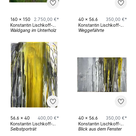
2017 Art Homes (München)
2018 Kunstarkaden (München)
160
x
150
2.750,00 €*
40
x
56.6
350,00 €*
2018 Haus 10 (Fürstenfeldbruck)
Konstantin Lischkoff-Knecht
Konstantin Lischkoff-Knecht
Waldgang im Unterholz
Weggefährte
2023 Kunstarkaden (München)
2024 Kunstpavillon (München)
56.6
x
40
400,00 €*
40
x
56.6
350,00 €*
Konstantin Lischkoff-Knecht
Konstantin Lischkoff-Knecht
Selbstporträt
Blick aus dem Fenster