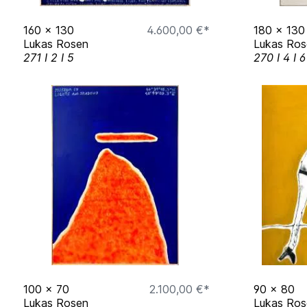
Alter Uniklinikumpark
160
x
130
4.600,00 €*
180
x
130
Lukas Rosen
Lukas Ros
52064 Aachen
271 I 2 I 5
270 I 4 I 6
Gruppen Ausstellung
NOSW
Juli 2024
Galerie Neurotitan
Hackesche Höfe, Berlin
Gruppen Ausstellung
Menschen, Tiere, Pflanzen, Plastik
100
x
70
2.100,00 €*
90
x
80
Lukas Rosen
Lukas Ros
Januar 2024