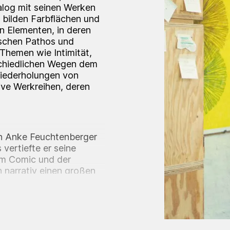
alog mit seinen Werken
n bilden Farbflächen und
n Elementen, in deren
schen Pathos und
 Themen wie Intimität,
schiedlichen Wegen dem
Wiederholungen von
ive Werkreihen, deren
on Anke Feuchtenberger
ertiefte er seine
dem Comic und der
ch narrativ einen großen