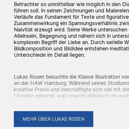
Betrachter so unmittelbar wie möglich in den Di
führen soll. In seinen Zeichnungen und Malereie
Verläufe das Fundament für Texte und figurative
Zusammenwirkung ein Spannungsverhältnis zwi
Naivität erzeugt wird. Seine Werke untersuchen
Alleinsein, Begegnung und nähern sich in unter
komplexen Begriff der Liebe an. Durch serielle 
Bildkomposition und Bildidee entstehen meditat
Unterschiede im Detail liegen.
Lukas Rosen besuchte die Klasse Illustration v
an der HAW Hamburg. Während seines Studiums v
kreative Praxis und beschäftigte sich viel mit 
Literatur generell, was sowohl stilistisch als au
Einfluss auf seine Arbeit hat.
Lukas Rosen lebt und arbeitet in Berlin.
MEHR ÜBER LUKAS ROSEN