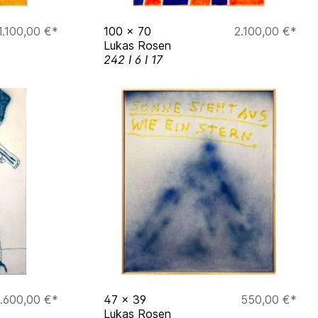
1.100,00 €*
100
x
70
2.100,00 €*
Lukas Rosen
242 I 6 I 17
.600,00 €*
47
x
39
550,00 €*
Lukas Rosen