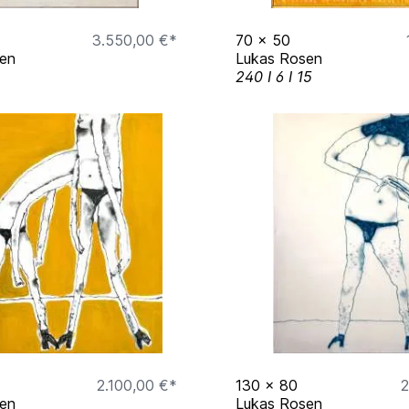
3.550,00 €*
70
x
50
en
Lukas Rosen
240 I 6 I 15
2.100,00 €*
130
x
80
2
en
Lukas Rosen