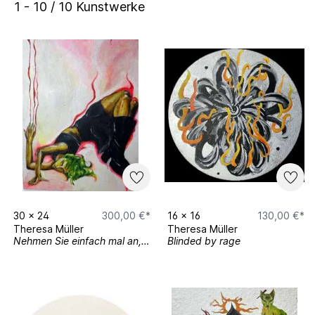
1 - 10 / 10 Kunstwerke
30
x
24
300,00 €*
16
x
16
130,00 €*
Theresa Müller
Theresa Müller
Nehmen Sie einfach mal an, mit Ihnen sei alles okey.
Blinded by rage