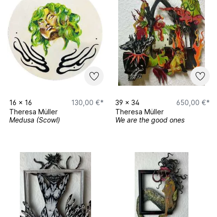
16
x
16
130,00 €*
39
x
34
650,00 €*
Theresa Müller
Theresa Müller
Medusa (Scowl)
We are the good ones