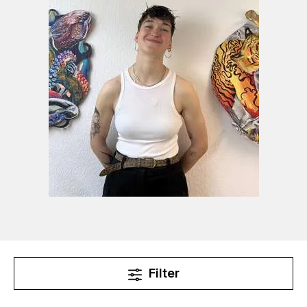
Nisch, Stuttgart
2024 Sicher Weiblich - Ausstellung zum
feministischen Kampftag, Studio Amore,
Stuttgart
2020 The Ancient Britons. Die Erschienung
eines verschollenen Bildes, AKKU
Projektraum, Stuttgart
Filter