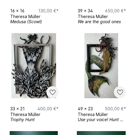
16
x
16
130,00 €*
39
x
34
650,00 €*
Theresa Müller
Theresa Müller
Medusa (Scowl)
We are the good ones
33
x
21
400,00 €*
49
x
23
500,00 €*
Theresa Müller
Theresa Müller
Trophy Hunt
Use your voice! Hunt men.