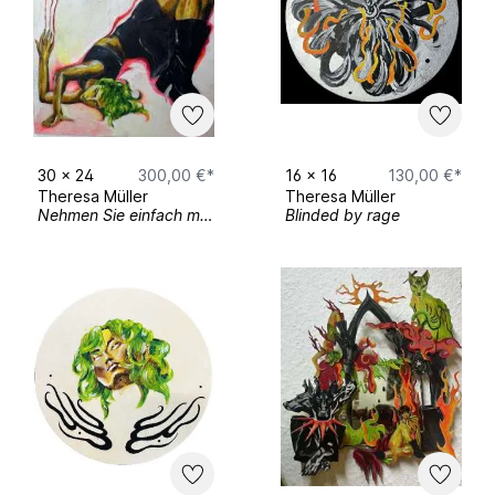
30
x
24
300,00 €*
16
x
16
130,00 €*
Theresa Müller
Theresa Müller
Nehmen Sie einfach mal an, mit Ihnen sei alles okey.
Blinded by rage