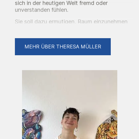
sich in der heutigen Welt fremd oder
unverstanden fühlen.
Sie soll dazu ermutigen, Raum einzunehmen
und sich nicht anzupassen und sie daran
erinnern, dass sie genauso richtig sind, wie
sie sind.
MEHR ÜBER THERESA MÜLLER
Ausstellungen
2026 Böse Blumen - Einzelausstellung, Café
Nisch, Stuttgart
2024 Sicher Weiblich - Ausstellung zum
feministischen Kampftag, Studio Amore,
Stuttgart