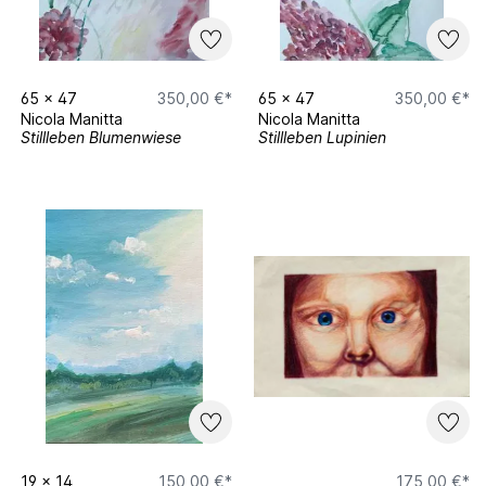
65
x
47
350,00 €*
65
x
47
350,00 €*
Nicola Manitta
Nicola Manitta
Stillleben Blumenwiese
Stillleben Lupinien
19
x
14
150,00 €*
175,00 €*