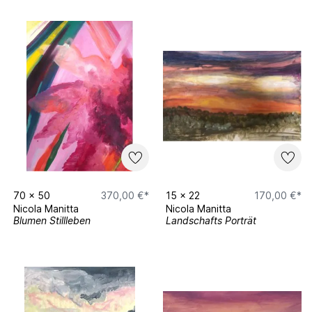
70
x
50
370,00 €*
15
x
22
170,00 €*
Nicola Manitta
Nicola Manitta
Blumen Stillleben
Landschafts Porträt