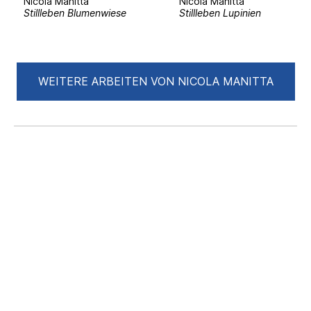
Nicola Manitta
Nicola Manitta
Stillleben Blumenwiese
Stillleben Lupinien
WEITERE ARBEITEN VON NICOLA MANITTA