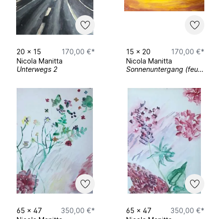
20
x
15
170,00 €*
15
x
20
170,00 €*
Nicola Manitta
Nicola Manitta
Unterwegs 2
Sonnenuntergang (feurig)
65
x
47
350,00 €*
65
x
47
350,00 €*