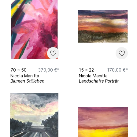
70
x
50
370,00 €*
15
x
22
170,00 €*
Nicola Manitta
Nicola Manitta
Blumen Stillleben
Landschafts Porträt