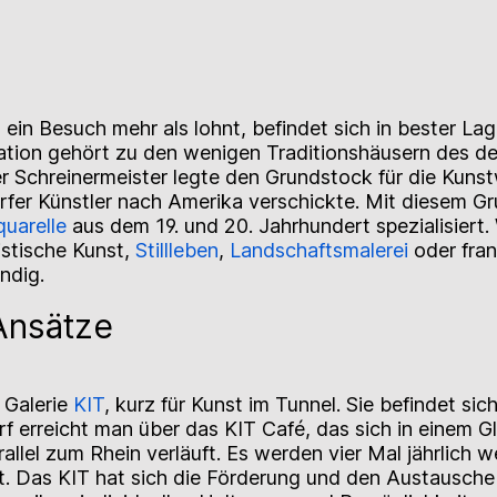
h ein Besuch mehr als lohnt, befindet sich in bester La
ration gehört zu den wenigen Traditionshäusern des de
r Schreinermeister legte den Grundstock für die Kunstw
fer Künstler nach Amerika verschickte. Mit diesem Gru
uarelle
aus dem 19. und 20. Jahrhundert spezialisiert.
istische Kunst,
Stillleben
,
Landschaftsmalerei
oder fran
ündig.
 Ansätze
e Galerie
KIT
, kurz für Kunst im Tunnel. Sie befindet s
rf erreicht man über das KIT Café, das sich in einem 
rallel zum Rhein verläuft. Es werden vier Mal jährlich
t. Das KIT hat sich die Förderung und den Austausche j