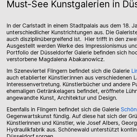
Must-See Kunstgalerien in Dü
In der Carlstadt in einem Stadtpalais aus dem 18. J
unterschiedlicher Kunstrichtungen aus. Die Galeris
auch disziplinübergreifend ist. Hier trifft in den 
Ausgestellt werden Werke des Impressionismus und 
Portfolio der Düsseldorfer Galerie befinden sich h
verstorbene Magdalena Abakanowicz.
Im Szeneviertel Flingern befindet sich die Galerie
Li
auch etablierter Künstler:innen aus verschiedenen 
Interessenvertretung. Künstlerbücher und andere Pu
ehemaligen Getränkelagers befindet, eröffnete Lühn
angewandte Kunst, Architektur und Design.
Ebenfalls in Flingern befindet sich die Galerie
Schön
Gegenwartskunst fündig. Auf diese hat sich der Grün
Künstlerinnen und Künstler, wie Josef Albers, Geor
Hydraulikfabrik aus. Schönewald unterstützt kontin
Düsseldorf sorgen.