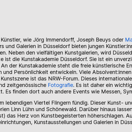
 Künstler, wie Jörg Immendorff, Joseph Beuys oder
Ma
ers und Galerien in Düsseldorf bieten jungen Künstler:i
en. Neben den vielfältigen Kunstgalerien, wird Düssel
e ist die Kunstakademie Düsseldorf. Sie ist ein unverz
 An der Kunstakademie steht die freie künstlerische En
on und Persönlichkeit entwickeln. Viele Absolvent:innen
 Kunstszene ist das NRW-Forum. Dieses internationale
und zeitgenössische
Fotografie
. Es ist daher ein wicht
zt. Es finden dort auch andere Events wie Messen, Sy
 lebendigen Viertel Flingern fündig. Dieser Kunst- u
lerien Linn Lühn und Schönewald. Darüber hinaus lasse
st) das Herz von Kunstbegeisterten höherschlagen. Auc
reinrichtungen, Kunstausstellungen und Galerien in Düss