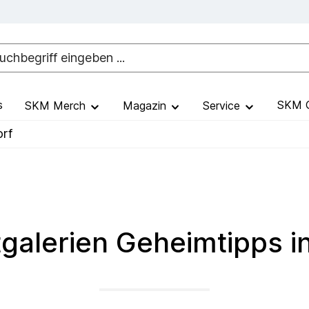
s
SKM G
SKM Merch
Magazin
Service
orf
galerien Geheimtipps i