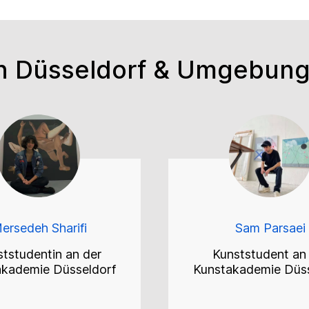
 in Düsseldorf & Umgebun
ersedeh Sharifi
Sam Parsaei
tstudentin an der
Kunststudent an
akademie Düsseldorf
Kunstakademie Düss