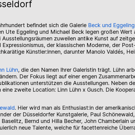
sseldorf
ahrhundert befindet sich die Galerie
Beck und Eggeling
ten Ute Eggeling und Michael Beck legen großen Wert a
zwei Ausstellungsräumen zuweilen antike Kunst auf zeit
Expressionismus, der klassischen Moderne, der Post-
ochkarätige Künstler:innen, darunter Manolo Valdés, H
nn Lühn
, die den Namen Ihrer Galeristin trägt. Lühn arb
Ländern. Der Fokus liegt auf einer engen Zusammenarbe
blikationen unterstützen die Ausstellungen. Neben der
 eine zweite Location: Linn Lühn x Gusch. Die Kooper
ewald
. Hier wird man als Enthusiast:in der amerikan
der der Düsseldorfer Kunstgalerie, Paul Schönewald, sp
g Baselitz, Bernd und Hilla Becher, John Chamberlain
uierlich neue Talente, welche für facettenreiche Überr