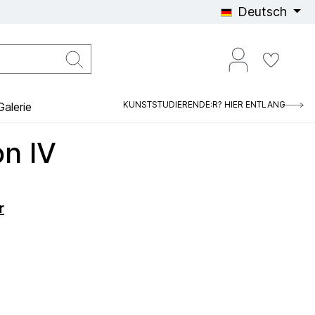
Deutsch
KUNSTSTUDIERENDE:R? HIER ENTLANG
alerie
n IV
r