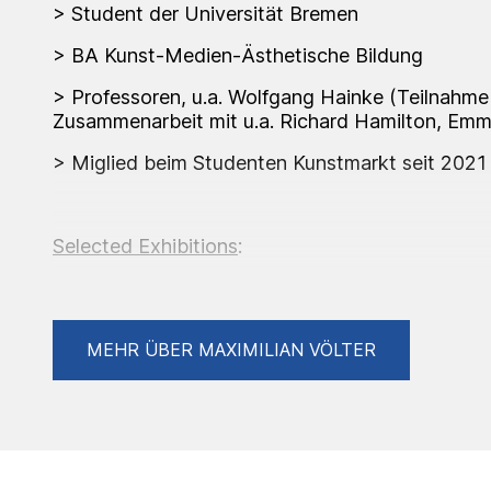
> Student der Universität Bremen
> BA Kunst-Medien-Ästhetische Bildung
> Professoren, u.a. Wolfgang Hainke (Teilnahm
Zusammenarbeit mit u.a. Richard Hamilton, Emme
> Miglied beim Studenten Kunstmarkt seit 2021
Selected Exhibitions
:
2021 O.S.D (solo), Bremen, DE (06/21)
MEHR ÜBER MAXIMILIAN VÖLTER
2021 Jahrgangsausstellung 'Druckgrafik - Radie
Universität Bremen, DE (09/21 - 12/21)
2022 O.S.D (solo), Bremen, DE (06/22)
2022 Jahrgangsausstellung 'Druckgrafik - Siebd