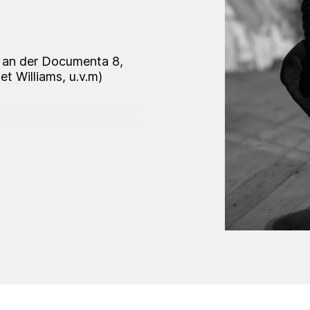
e an der Documenta 8,
t Williams, u.v.m)
rung' (group),
ruck' (group),