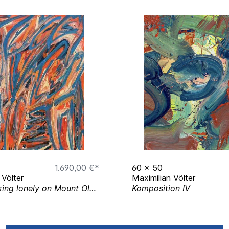
ersity, Bremen, DE
 (05/24 - 06/24)
24 - 11/24)
DE (11/24 - 02/2025)
ersity Bremen, DE
kloster, Neukloster,
1.690,00 €*
60
x
50
ERDA, Bremen (09/25 -
 Völter
Maximilian Völter
Zeus (Fucking lonely on Mount Olympus)
Komposition IV