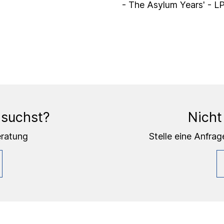
- The Asylum Years' - L
 suchst?
Nicht
eratung
Stelle eine Anfrag