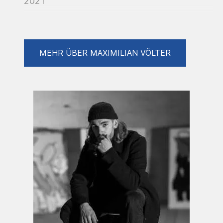
2021
Selected Exhibitions
:
MEHR ÜBER MAXIMILIAN VÖLTER
2021 O.S.D (solo), Bremen, DE (06/21)
2021 Jahrgangsausstellung 'Druckgrafik
- Radierung' (group), Universität Bremen, DE
(09/21 - 12/21)
2022 O.S.D (solo), Bremen, DE (06/22)
2022 Jahrgangsausstellung 'Druckgrafik -
Siebdruck' (group), Universität Bremen, DE
(04/22 - 07/22)
2022 CONTEXT Gallery (group), Venice, IT
(07/22 - 09/22)