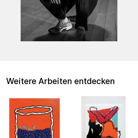
2022 Reverse (group), The Hidden Art
Project, Oldenburg, DE (09/22)
2022 YFA (group), Kunsthalle Bremen,
Bremen, DE (10/22 - 01/23)
2023 ArtFest (group), Constructor
University, Bremen, DE (03/23)
2023 Tabularasaa (group), TSH, Groningen,
NL (04/23 - 06/23)
2023 O.S.D (solo), Bremen, DE (06/23)
Weitere Arbeiten entdecken
2023 Jahrgangsausstellung 'Malerei' (group
exhibition), Universität Bremen, DE (07/23)
2023 CNTMPRY, Reset Gallery (group),
Berlin, DE (08/23 - 10/23)
2023 YFA (group), Kunsthalle Bremen,
Bremen, DE (10/23 - 01/24)