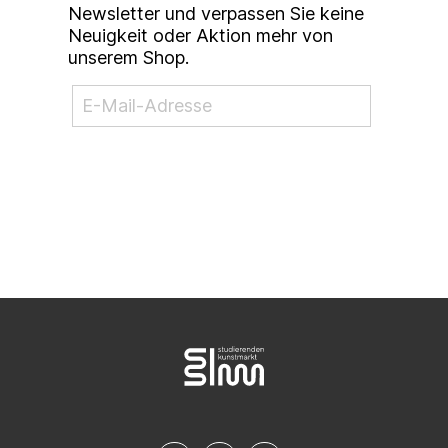
Ordnung aufzulehnen. Nicht aus Lust an der
Newsletter und verpassen Sie keine
Zerstörung, sondern um Raum zu schaffen für
Neuigkeit oder Aktion mehr von
Ambivalenz, Vieldeutigkeit, Widerstand.
unserem Shop.
Malerei ist für mich Konzentration: körperlich,
geistig, politisch. Sie verlangt Entscheidung,
aber auch das Aushalten von Unsicherheit.
Sie ist selten ein Statement, sondern öfter ein
Gespräch mit einem widerspenstigen
Gegenüber. Ein Raum, in dem sich Haltung
NEWSLETTER ABONNIEREN
nicht durch plakative Botschaften zeigt,
sondern durch Beharrlichkeit: in der Geste, im
Zweifel, im Weiterarbeiten - trotz allem. Was
mich antreibt, ist die Frage, wie ein Bild heute
noch möglich ist - angesichts der visuellen
Überladung, der politischen Spannungen, der
Erschöpfung. Und wie es eine Kraft entfalten
kann, die nicht besänftigt, sondern
konfrontiert, nicht löst, sondern aushält, nicht
abschließt, sondern offen lässt - eine Kraft,
die weit über Dekoration oder Marktwert