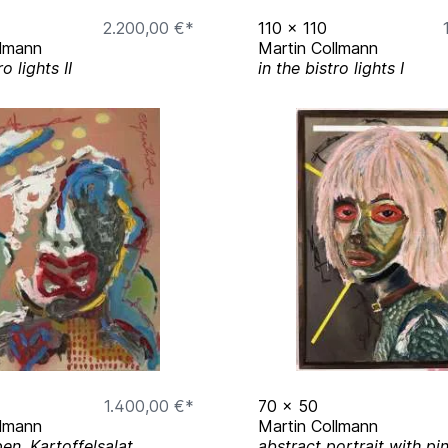
 Museumsquartier
2.200,00 €*
110
x
110
llmann
Martin Collmann
n Speicher Osnabrück
ro lights II
in the bistro lights I
lerie Junge Kunst
trinengallerie Osnabrück
ausgezeichnet mit BBK
1.400,00 €*
70
x
50
llmann
Martin Collmann
en, Kartoffelsalat
abstract portrait with pin