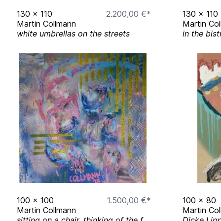
Kunstpreis Osnabrück 2024, Ausstellung im
130
x
110
2.200,00 €*
130
x
110
Osnabrück, Felix-Nussbaum-Haus
Martin Collmann
Martin Co
Ausstellung ausgewählter Arbeiten im Leise
white umbrellas on the streets
in the bist
(2022)
Ausstellung ausgewählter Arbeiten in der Ga
Osnabrück (2021)
Neuanfang, Klinikum Osnabrück (2021)
Ausstellung ausgewählter Arbeiten in der Vi
(2020)
vormorgen, Kunstverein Gütersloh (2020)
Contra, Lutherhaus Osnabrück (2019)
Schauräume, Kesselbrink Bielefeld (2019), 
Kunstförderpreis
Gedankensplitter, Kunstverein Dissen (2019)
100
x
100
1.500,00 €*
100
x
80
Martin Collmann
Martin Co
sitting on a chair, thinking of the future
Dicke Lipp