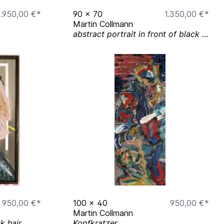
1.950,00 €*
90
x
70
1.350,00 €*
Martin Collmann
abstract portrait in front of black with a geometric head and turquoise/ white stripes
950,00 €*
100
x
40
950,00 €*
Martin Collmann
k hair
Kopfkratzer