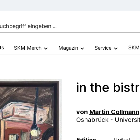
ts
SKM 
SKM Merch
Magazin
Service
in the bistr
von
Martin Collmann
Osnabrück - Universi
Edition
Unikat