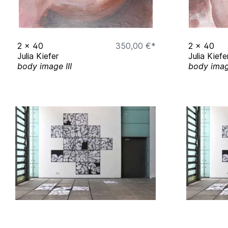
2
x
40
350,00 €*
2
x
40
Julia Kiefer
Julia Kiefe
body image III
body imag