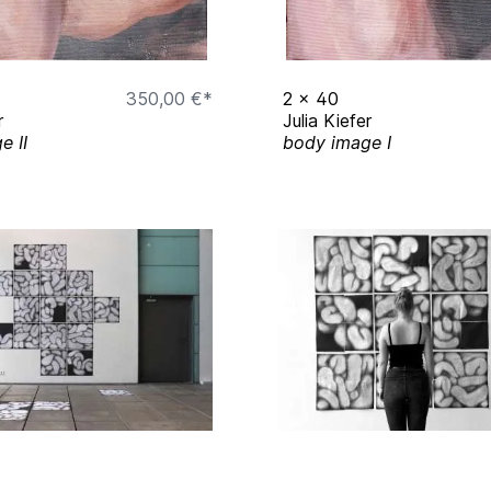
350,00 €*
2
x
40
r
Julia Kiefer
e II
body image I