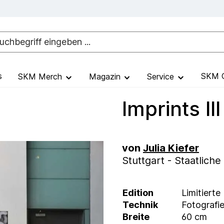
s
SKM G
SKM Merch
Magazin
Service
Imprints III
von
Julia Kiefer
Stuttgart - Staatlic
Edition
Limitierte
Technik
Fotografi
Breite
60 cm