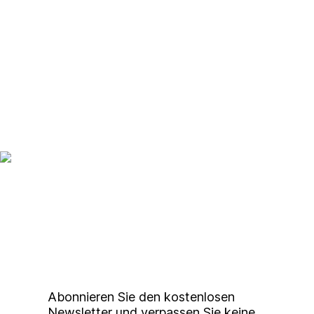
Up to date bleiben mit
unserem
Studierendenkunstmarkt
Newsletter
Abonnieren Sie den kostenlosen
Newsletter und verpassen Sie keine