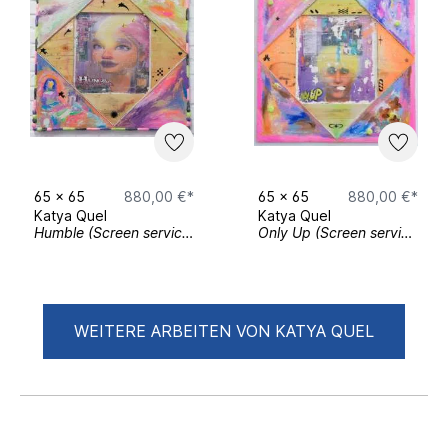
65
x
65
880,00 €*
65
x
65
880,00 €*
Katya Quel
Katya Quel
Humble (Screen service series)
Only Up (Screen service series)
WEITERE ARBEITEN VON KATYA QUEL