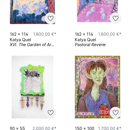
162
x
114
1.800,00 €*
162
x
114
1.800,00 €*
Katya Quel
Katya Quel
XVI. The Garden of Arcadia series
Pastoral Reverie
90
x
55
2.000,00 €*
150
x
100
1.700,00 €*