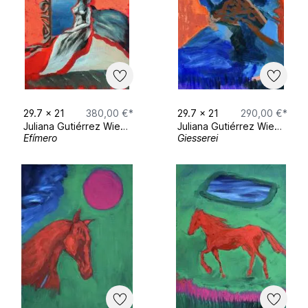
einzutauchen zu können.
K U N S T A U S S T E L L U N G E N
29.7
x
21
380,00 €*
29.7
x
21
290,00 €*
Ephemeral Spaces with Hope Bartley -
Juliana Gutiérrez Wiest
Juliana Gutiérrez Wiest
Mai 2026 München
Efímero
Giesserei
​​Kleinformat Ausstellung „Who am I“ -
Dezember 2025 bis Februar 2026
Biophilia - Gruppenausstellung
Farbenladen München Januar 2025
„Happy End“ x Broke Today
Rauminstallation mit Stephanie Wiest -
München - November 2024
TME Associates München x Gallery Lau
„Vielfalt“ zsm. mit Künstlern Quint
Buchholz und SIME Juni 2024
URSPRUNG Gallery Lau x Vontobel -