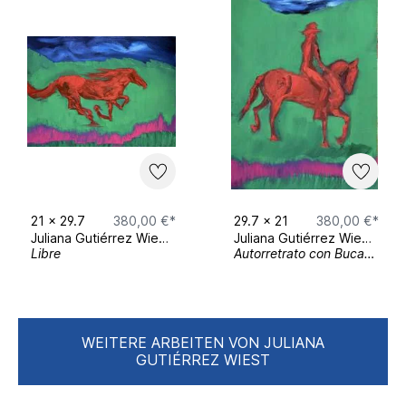
Gallery Lau Munich​
April 2022 - Juni 2022
Winterausstellung „All good things come
in small packages“ - Dezember 2020 -
März 2021 Gallery Lau, Munich
21
x
29.7
380,00 €*
29.7
x
21
380,00 €*
Juliana Gutiérrez Wiest
Juliana Gutiérrez Wiest
Libre
Autorretrato con Bucanero
WEITERE ARBEITEN VON JULIANA
GUTIÉRREZ WIEST