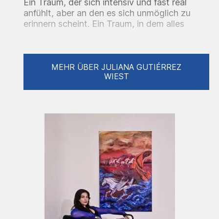
Ein Traum, der sich intensiv und fast real
anfühlt, aber an den es sich unmöglich zu
erinnern scheint. Ein Traum, in dem alles
Irrationale Sinn macht und in dem sich unser
Wesen ohne Einfluss der Außenwelt frei
ausdrücken kann. Dort findet Juliana ihre
Inspiration. Genau wie die Surrealisten
MEHR ÜBER JULIANA GUTIÉRREZ
WIEST
wendet sie die Technik des Automatischen
Zeichnen an, Träume im noch halb bewussten
Zustand zu zeichnen. Juliana kombiniert
abstrakte Elemente , die die
verschwommenen Erinnerungen an ihre
kolumbianische Heimat verkörpern, mit
präzise gemalten Skulpturen, die optisch an
die europäische Klassik erinnern. Diese stellen
die Menschen dar, die Teil unseres Lebens
sind oder es beeinflussen. Einige mit mehr
Intensität, andere nur leicht, schon fast in
Vergessenheit geraten. Trotzdem ist/war
jeder von ihnen von Bedeutung. Auch Träume
prägen uns auf ähnliche Weise. An Viele