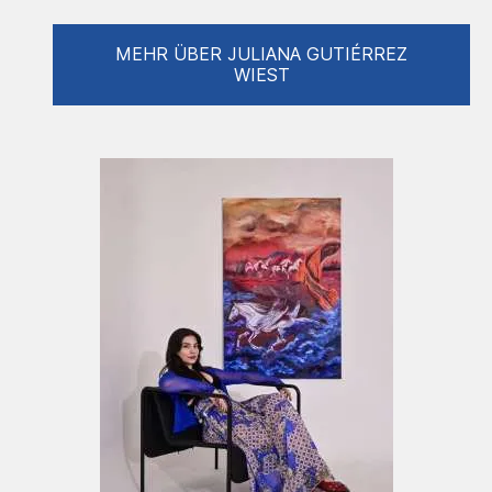
Wesen ohne Einfluss der Außenwelt frei
ausdrücken kann. Dort findet Juliana ihre
Inspiration. Genau wie die Surrealisten
MEHR ÜBER JULIANA GUTIÉRREZ
WIEST
wendet sie die Technik des Automatischen
Zeichnen an, Träume im noch halb bewussten
Zustand zu zeichnen. Juliana kombiniert
abstrakte Elemente , die die
verschwommenen Erinnerungen an ihre
kolumbianische Heimat verkörpern, mit
präzise gemalten Skulpturen, die optisch an
die europäische Klassik erinnern. Diese stellen
die Menschen dar, die Teil unseres Lebens
sind oder es beeinflussen. Einige mit mehr
Intensität, andere nur leicht, schon fast in
Vergessenheit geraten. Trotzdem ist/war
jeder von ihnen von Bedeutung. Auch Träume
prägen uns auf ähnliche Weise. An Viele
können wir uns nicht mehr erinnern, aber sie
befinden sich dennoch in unserem
Unterbewusstsein. Sie helfen uns mit
Entscheidungen und gelegentlich liefern sie