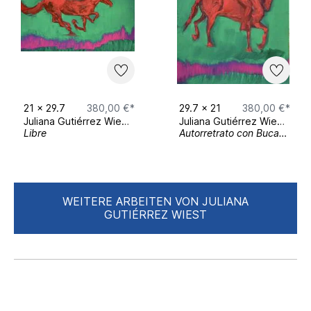
Winterausstellung „All good things come
in small packages“ - Dezember 2020 -
März 2021 Gallery Lau, Munich
21
x
29.7
380,00 €*
29.7
x
21
380,00 €*
Juliana Gutiérrez Wiest
Juliana Gutiérrez Wiest
Libre
Autorretrato con Bucanero
WEITERE ARBEITEN VON JULIANA
GUTIÉRREZ WIEST