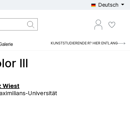
Deutsch
KUNSTSTUDIERENDE:R? HIER ENTLANG
alerie
or lll
z Wiest
imilians-Universität