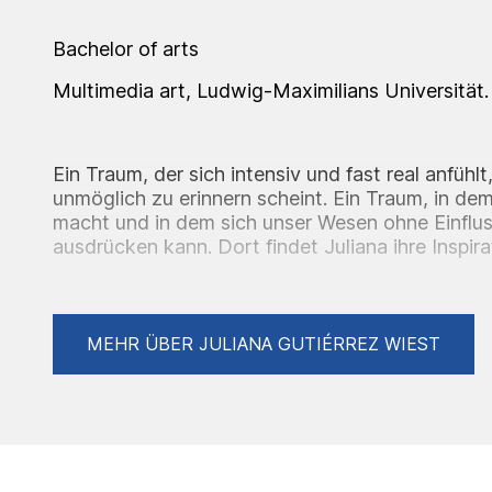
Bachelor of arts
Multimedia art, Ludwig-Maximilians Universität.
Ein Traum, der sich intensiv und fast real anfühlt
unmöglich zu erinnern scheint. Ein Traum, in dem 
macht und in dem sich unser Wesen ohne Einflus
ausdrücken kann. Dort findet Juliana ihre Inspir
Surrealisten wendet sie die Technik des Automa
Träume im noch halb bewussten Zustand zu zeic
kombiniert abstrakte Elemente , die die versc
an ihre kolumbianische Heimat verkörpern, mit 
MEHR ÜBER JULIANA GUTIÉRREZ WIEST
Skulpturen, die optisch an die europäische Klassi
die Menschen dar, die Teil unseres Lebens sind 
Einige mit mehr Intensität, andere nur leicht, sc
geraten. Trotzdem ist/war jeder von ihnen von
prägen uns auf ähnliche Weise. An Viele können 
erinnern, aber sie befinden sich dennoch in uns