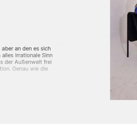
, aber an den es sich
alles Irrationale Sinn
s der Außenwelt frei
ation. Genau wie die
tischen Zeichnen an,
hnen. Juliana
hwommenen Erinnerungen
präzise gemalten
k erinnern. Diese stellen
oder es beeinflussen.
hon fast in Vergessenheit
 Bedeutung. Auch Träume
wir uns nicht mehr
erem Unterbewusstsein.