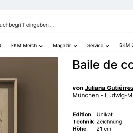
s
SKM G
SKM Merch
Magazin
Service
Baile de col
von
Juliana Gutiérre
München - Ludwig-Max
Edition
Unikat
Technik
Zeichnung
Höhe
21 cm