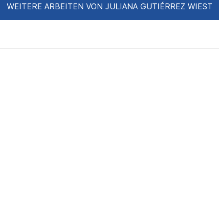
WEITERE ARBEITEN VON JULIANA GUTIÉRREZ WIEST
y Lau Munich​
small packages“ -
unich