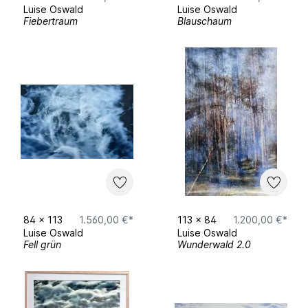
Luise Oswald
Luise Oswald
Fiebertraum
Blauschaum
November 2025
Gruppenausstellung, Global Art Gallery, Berlin
November – Januar 2026
Gruppenausstellung, Galerie Lichtblau, Berlin
84
x
113
1.560,00 €*
113
x
84
1.200,00 €*
Luise Oswald
Luise Oswald
Fell grün
Wunderwald 2.0