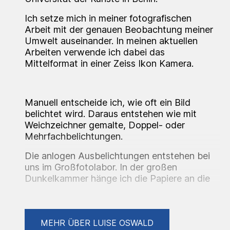
Ich setze mich in meiner fotografischen
Arbeit mit der genauen Beobachtung meiner
Umwelt auseinander. In meinen aktuellen
Arbeiten verwende ich dabei das
Mittelformat in einer Zeiss Ikon Kamera.
Manuell entscheide ich, wie oft ein Bild
belichtet wird. Daraus entstehen wie mit
Weichzeichner gemalte, Doppel- oder
Mehrfachbelichtungen.
Die anlogen Ausbelichtungen entstehen bei
uns im Großfotolabor. In der großen
Dunkelkammer hänge ich die Papiere an die
Wand und lasse meine Negative so
vergößern. Die Farbigkeit stelle ich mit Filtern
ein, die Bilder enstehen also darduch mit
MEHR ÜBER LUISE OSWALD
Licht nicht mit Druckerfarbe. Da es immer