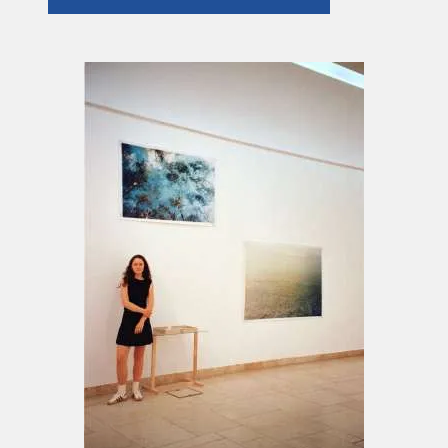
von der Chemie im Becken abhängt und von
der Ausrichtung des Negertives wird ein Bild
nie wieder ein zweites Mal entstehen können.
Dies sind meine Unikate auf Fotopapier.
2024 Anna-Oppermann Preis für Bachelor
Abschluss Arbeit in der Fachklasse Gregory
Cumins
seit 2020 jährliche Klassenabschluss
Ausstellung RUNDGANG UdK in der
Fachklasse Gregory Cumins
Juli 2023