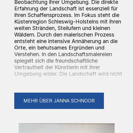
Beobachtung ihrer Umgebung. Die direkte
Erfahrung der Landschaft ist essenziell für
ihren Schaffensprozess. Im Fokus steht die
Küstenregion Schleswig-Holsteins mit ihren
weiten Stränden, Steilufern und kleinen
Wäldern. Durch den malerischen Prozess
entsteht eine intensive Annäherung an die
Orte, ein behutsames Ergründen und
Verstehen. In den Landschaftsmalereien
spiegelt sich die freundschaftliche
Vertrautheit der Künstlerin mit ihrer
Umgebung wider. Die Landschaft wird nicht
dokumentarisch erfasst, sondern in ihrer
atmosphärischen Wirkung erforscht. Das
Licht spielt dabei eine zentrale Rolle. Die
Bilder leuchten aus sich heraus und
MEHR ÜBER JANNA SCHNOOR
transportieren so die Flüchtigkeit und
Fragilität der erfassten Momente.