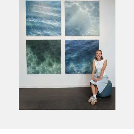
Einzelausstellungen
2025 Ein Gefühl von Vertrautheit,
Bachelorausstellung, Atelier an der Mu, Kiel
2024
Verbunden mit dem Meer,
Freya-
Frahm-Haus, Laboe
2023
Auf Fühlung
, Atelier an der Mu, Kiel
Gruppenausstellungen (Auswahl)
2026 Inner Landscapes, SKM Galerie, Leipzig
2025 Mäander, Haus Peters, Tetenbüll
2025 7 Mückenstiche und eine Portion
Pommes, Pixie Lemon, Hamburg