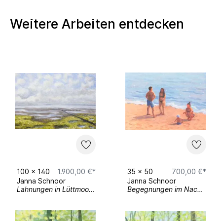
2024
Baggage,
Établissement d'en face,
Brüssel
Weitere Arbeiten entdecken
2023
Coping Mechanism
, VR Space Galerie
Falko Alexander, Köln
2023
Materialsache – What about
painting?!
, sp ce, Kiel
2022
YFA Festival, Sunset. Ein Hoch auf die
sinkende Sonne
, Kunsthalle Bremen
2022
Game Trails
, Gallery Cube+, Kiel
2022
The World is not enough, but it’s such
a perfect place to start, my love
, Brunswiker
Pavillon, Kiel
100
x
140
1.900,00 €*
35
x
50
700,00 €*
Janna Schnoor
Janna Schnoor
Lahnungen in Lüttmoorsiel
Begegnungen im Nachmittagslicht