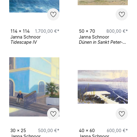
114
x
114
1.700,00 €*
50
x
70
800,00 €*
Janna Schnoor
Janna Schnoor
Tidescape IV
Dünen in Sankt Peter-Ording
30
x
25
500,00 €*
40
x
60
600,00 €*
Janna Schnoor
Janna Schnoor