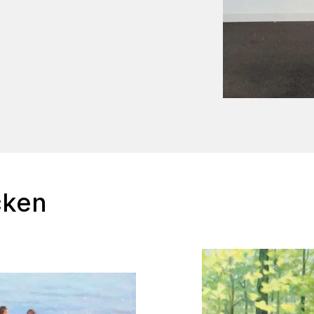
llung, Atelier an der
Haus, Laboe
cken
, Pixie Lemon, Hamburg
l