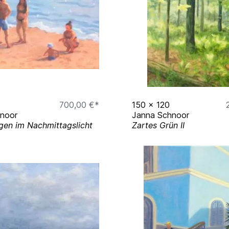
ko Alexander, Köln
p ce, Kiel
inkende Sonne
,
700,00 €*
150
x
120
erfect place to start,
noor
Janna Schnoor
en im Nachmittagslicht
Zartes Grün II