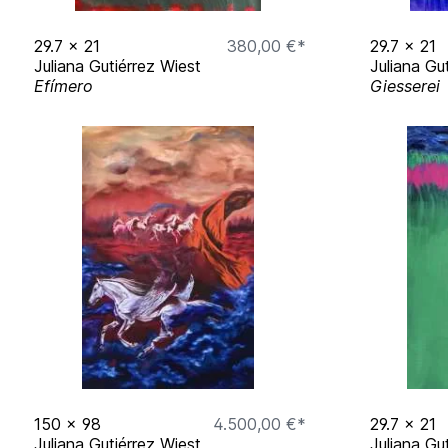
K U N S T A U S S T E L L U N 
29.7
x
21
380,00 €*
29.7
x
21
Juliana Gutiérrez Wiest
Juliana Gu
Efímero
Giesserei
Ephemeral Spaces with Hope Bartley - Mai
​​Kleinformat Ausstellung „Who am I“ - Deze
2026
Biophilia - Gruppenausstellung Farbenlade
„Happy End“ x Broke Today Rauminstallation
München - November 2024
TME Associates München x Gallery Lau „Vielf
Quint Buchholz und SIME Juni 2024
URSPRUNG Gallery Lau x Vontobel - Goldb
Mai 2024
Kleinformat Ausstellung „Preziosen“ - Deze
2024
VISUAL ESCAPISM - 06.Mai - 04.Juni 20
ARTMUC - 24. März - 26. März 2023
BACK TO THE FUTURE - Gruppenausstellung
150
x
98
4.500,00 €*
29.7
x
21
ARTMUC - 07. Oktober - 09. Oktober 2022
Juliana Gutiérrez Wiest
Juliana Gu