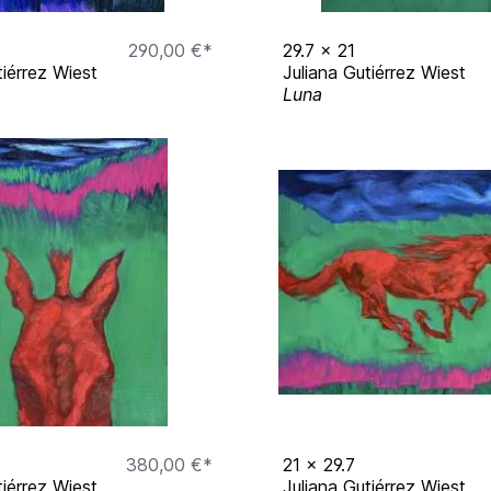
G E N
290,00 €*
29.7
x
21
tiérrez Wiest
Juliana Gutiérrez Wiest
Luna
 2026 München
mber 2025 bis Februar
n München Januar 2025
 mit Stephanie Wiest -
alt“ zsm. mit Künstlern
erg Studios München
mber 2023 bis Februar
23 - KUNSTLABOR 2
 - Gallery Lau
380,00 €*
21
x
29.7
tiérrez Wiest
Juliana Gutiérrez Wiest