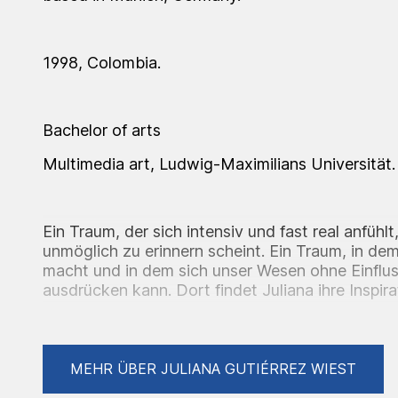
1998, Colombia.
Bachelor of arts
Multimedia art, Ludwig-Maximilians Universität.
Ein Traum, der sich intensiv und fast real anfühlt
unmöglich zu erinnern scheint. Ein Traum, in dem 
macht und in dem sich unser Wesen ohne Einflus
ausdrücken kann. Dort findet Juliana ihre Inspir
Surrealisten wendet sie die Technik des Automa
Träume im noch halb bewussten Zustand zu zeic
kombiniert abstrakte Elemente , die die versc
an ihre kolumbianische Heimat verkörpern, mit 
MEHR ÜBER JULIANA GUTIÉRREZ WIEST
Skulpturen, die optisch an die europäische Klassi