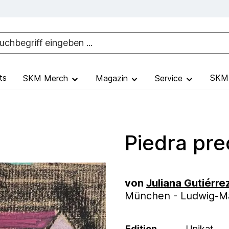
ts
SKM 
SKM Merch
Magazin
Service
Piedra pre
von
Juliana Gutiérre
München - Ludwig-Max
Edition
Unikat