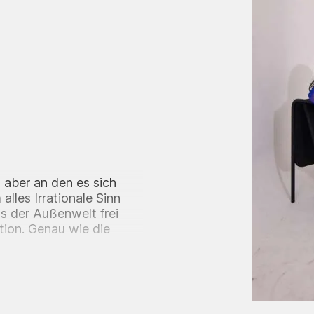
, aber an den es sich
alles Irrationale Sinn
s der Außenwelt frei
ation. Genau wie die
tischen Zeichnen an,
hnen. Juliana
hwommenen Erinnerungen
präzise gemalten
k erinnern. Diese stellen