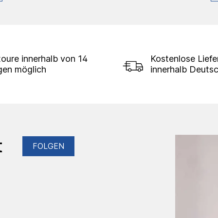
oure innerhalb von 14
Kostenlose Lief
gen möglich
innerhalb Deuts
t
FOLGEN