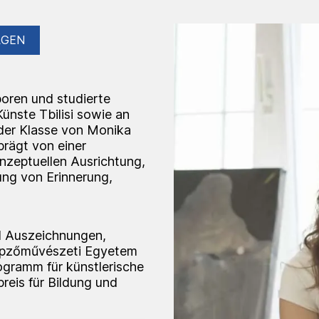
LGEN
boren und studierte
ünste Tbilisi sowie an
 der Klasse von Monika
prägt von einer
onzeptuellen Ausrichtung,
dung von Erinnerung,
nd Auszeichnungen,
Képzőművészeti Egyetem
ramm für künstlerische
eis für Bildung und