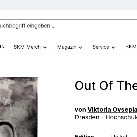
ts
SKM 
SKM Merch
Magazin
Service
Out Of Th
von
Viktoria Ovsepi
Dresden - Hochschule
Edition
Unikat