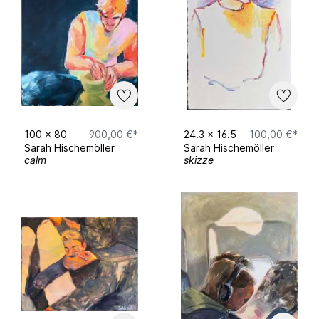
100
x
80
900,00 €*
24.3
x
16.5
100,00 €*
Sarah Hischemöller
Sarah Hischemöller
calm
skizze