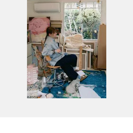
2025 6.SKM Community Ausstellung - SKM
Gallerie, Leipzig
2025 Euphoric Fade - Hase29 in der Halle,
Osnabrück
2025 Rundgang 2025 - IfKK Universität
Osnabrück, Osnabrück
2023/2024 "real men have dogs" - Galerie im
Fenster, Osnabrück
2023 Jahresausstellung - IfKK Uni
Osnabrück, Osnabrück
2022 "Titel hier einfügen" - Galerie im
Fenster, Osnabrück
Auszeichnungen & Nominierungen