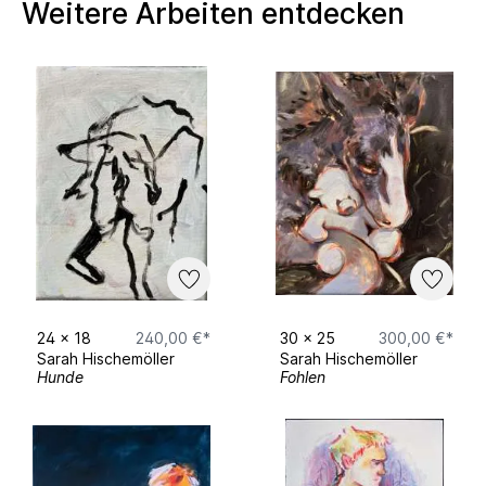
Weitere Arbeiten entdecken
2026 Atelierstipendium „Atelierhaus für junge
Künstler*innen“, Atelierhaus Nobbenburg in
Osnabrück finanziert durch Nils Köster
2025 Nominierung Kunstpreis Ingeborg-
Sieber-Stiftung (Malerei, Druckgrafik,
Experimentelles Design)
2023 Nominierung Kunstpreis Ingeborg-
Sieber-Stiftung (Malerei, Druckgrafik)
24
x
18
240,00 €*
30
x
25
300,00 €*
Sarah Hischemöller
Sarah Hischemöller
Hunde
Fohlen
Seit November 2021 bei SKM dabei.