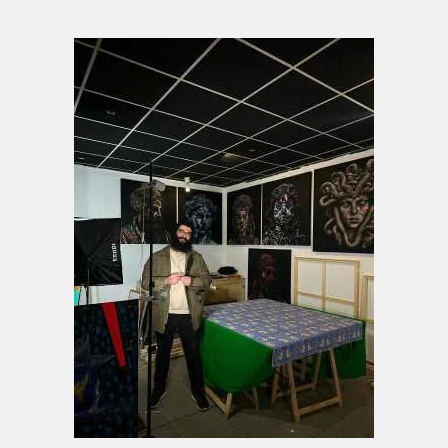
ausgezeichnet.
K ü n s t l e r - S t a t e m e n t :
Lange Zeit war meine Kunst laut. Sie war
direkt, konfrontativ, politisch. Ich habe mich
mit Ungleichheiten beschäftigt, mit
Spannungen, mit dem, was wir gerne
übersehen. Es war mein Weg, zu verstehen,
was um mich herum geschieht – und die Welt
ein Stück weit spürbarer zu machen.
Aber irgendwann habe ich begonnen, in eine
andere Richtung zu schauen: nach innen. Es
war kein Bruch, sondern ein Weitergehen. Ich
wollte verstehen, was mich trägt, was mich
geformt hat. Meine Wurzeln, meine