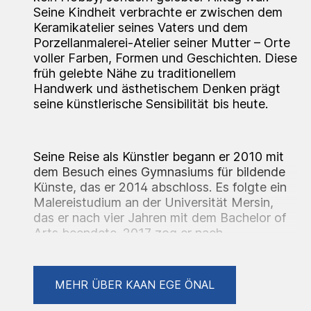
Seine Kindheit verbrachte er zwischen dem
Keramikatelier seines Vaters und dem
Porzellanmalerei-Atelier seiner Mutter – Orte
voller Farben, Formen und Geschichten. Diese
früh gelebte Nähe zu traditionellem
Handwerk und ästhetischem Denken prägt
seine künstlerische Sensibilität bis heute.
Seine Reise als Künstler begann er 2010 mit
dem Besuch eines Gymnasiums für bildende
Künste, das er 2014 abschloss. Es folgte ein
Malereistudium an der Universität Mersin,
das er nach vier Jahren mit dem Bachelor of
Arts beendete. 2017 zog er nach
Deutschland – auf der Suche nach neuen
Perspektiven und einem internationalen
Austausch. Seit 2022 stellt er seine Arbeiten
MEHR ÜBER KAAN EGE ÖNAL
regelmäßig in deutschen Städten aus und
wurde bereits mehrfach für seine Werke