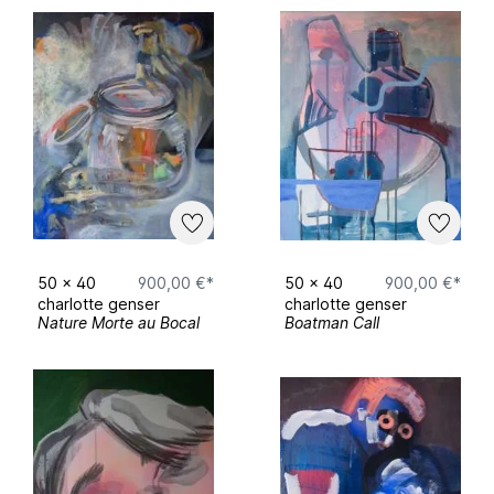
50
x
40
900,00 €*
50
x
40
900,00 €*
charlotte genser
charlotte genser
Nature Morte au Bocal
Boatman Call