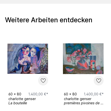
NONONO,
Paris
FEB 2023 "Fresh Genau"- Group
exhibition - HGB, Leipzig
Weitere Arbeiten entdecken
60
x
80
1.400,00 €*
60
x
80
1.400,00 €*
charlotte genser
charlotte genser
La bouteille
premières pivoines de 2026