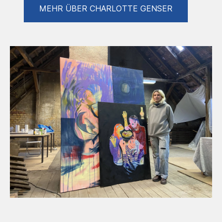
PROCESS
MEHR ÜBER CHARLOTTE GENSER
Always working on something new. My main
focus is always the colors. I try to catch
atmosphere.
EXHIBITIONS
COMMING IN 2024 - group show with
artists from Paris and Leipzig. Will be
exhibited in both citys.
OCT 2023 "Lit Clit" - Duo show with
Franziska Koch - No Parents at
Similde,
Leipzig
JUN 2023 "May I sit" - Group exhibition -
SOX,
Berlin
APR 2023 "In Between" - Group
exhibition - Halle 14,
Leipzig
MAR 2023 "Cremaillère!"- Group show
curated by Victoria Grandhanam - espace