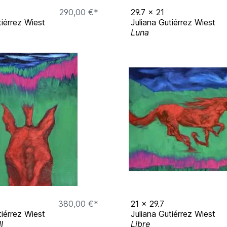
G E N
290,00 €*
29.7
x
21
tiérrez Wiest
Juliana Gutiérrez Wiest
Luna
 2026 München
mber 2025 bis Februar
n München Januar 2025
 mit Stephanie Wiest -
alt“ zsm. mit Künstlern
erg Studios München
mber 2023 bis Februar
23 - KUNSTLABOR 2
 - Gallery Lau
380,00 €*
21
x
29.7
tiérrez Wiest
Juliana Gutiérrez Wiest
aximilians
I
Libre