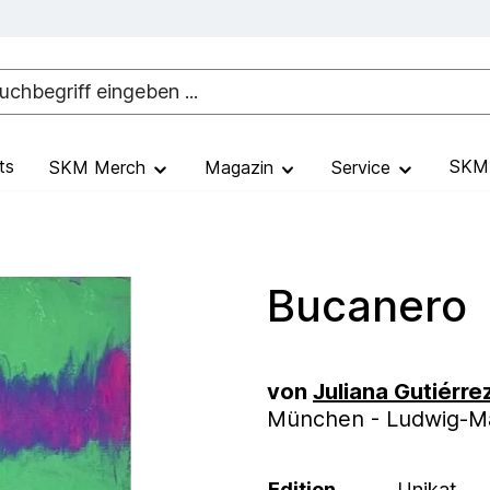
ts
SKM 
SKM Merch
Magazin
Service
Bucanero
von
Juliana Gutiérre
München - Ludwig-Max
Edition
Unikat