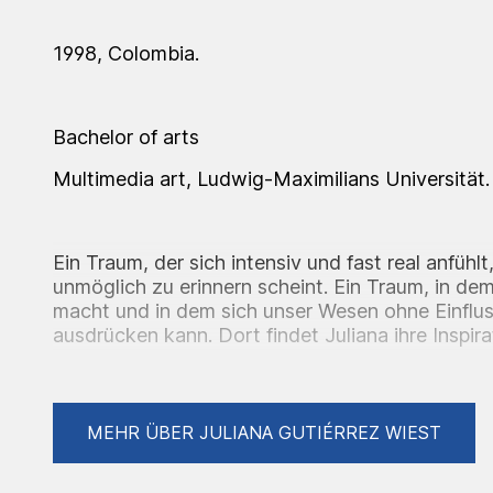
1998, Colombia.
Bachelor of arts
Multimedia art, Ludwig-Maximilians Universität.
Ein Traum, der sich intensiv und fast real anfühlt
unmöglich zu erinnern scheint. Ein Traum, in dem 
macht und in dem sich unser Wesen ohne Einflus
ausdrücken kann. Dort findet Juliana ihre Inspir
Surrealisten wendet sie die Technik des Automa
Träume im noch halb bewussten Zustand zu zeic
kombiniert abstrakte Elemente , die die versc
an ihre kolumbianische Heimat verkörpern, mit 
MEHR ÜBER JULIANA GUTIÉRREZ WIEST
Skulpturen, die optisch an die europäische Klassi
die Menschen dar, die Teil unseres Lebens sind 