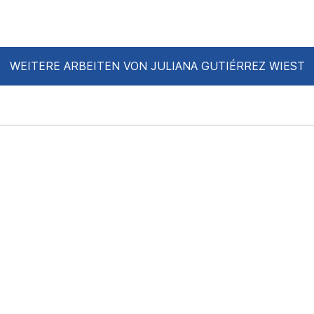
OR 2022 MUNICH
Mai - 15 Mai 2022
K- 12.03.2022
WEITERE ARBEITEN VON JULIANA GUTIÉRREZ WIEST
y Lau Munich​
small packages“ -
unich