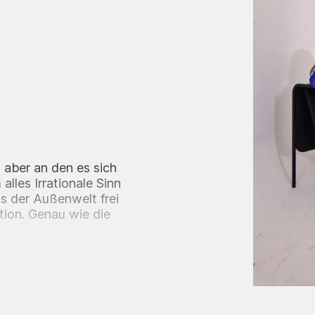
, aber an den es sich
alles Irrationale Sinn
s der Außenwelt frei
ation. Genau wie die
tischen Zeichnen an,
hnen. Juliana
hwommenen Erinnerungen
präzise gemalten
k erinnern. Diese stellen
oder es beeinflussen.