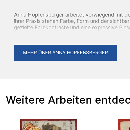
Anna Hopfensberger arbeitet vorwiegend mit de
ihrer Praxis stehen Farbe, Form und der sichtbar
gezielte Farbkontraste und eine expressive Pins
Bilder von großer Präsenz, Dynamik und Lebendi
Ihre malerische Sprache steht in einem offenen 
autonomen Farbeinsatz von Henri Matisse und P
MEHR ÜBER ANNA HOPFENSBERGER
körperlichen Pinselführung Chaïm Soutines sowi
Verdichtung bei Max Beckmann und Gabriele Mü
Ausgangspunkt ihrer Arbeiten sind Beobachtung
Impulse aus Nachrichten, Literatur, Film und Ku
übersetzt sie in eigenständige Bildwelten, in d
neue persönliche und gesellschaftliche Bedeut
Weitere Arbeiten entde
Timeline – Anna Hopfensberger
Education