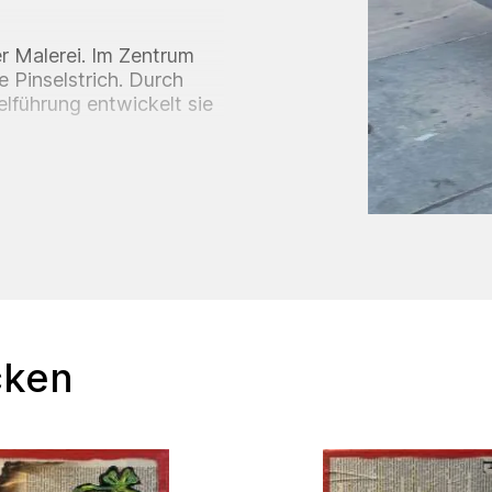
r Malerei. Im Zentrum
e Pinselstrich. Durch
elführung entwickelt sie
gkeit.
Dialog mit dem
ierre Bonnard, der
e der formalen
nter.
en des Alltags sowie
nstgeschichte. Diese
enen vertraute Motive
ungen gewinnen.
cken