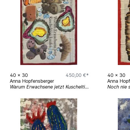
2023–2025
– Master of Fine Arts in Paint
of Art, New York, USA
2019–2022
– Art Study at the Art Academy 
Germany
Art Fairs
09–12 March 2023
– Word ART Dubai, Duba
11–16 February 2021
– 18th Annual Palm Be
Museum Exhibitions
40
x
30
450,00 €*
40
x
30
20–24 May 2023
– National Museum of Egyp
Anna Hopfensberger
Anna Hopf
(NMEC), Egypt
Warum Erwachsene jetzt Kuscheltiere kaufen.
11–13 November 2022
– Frauen Museum, B
31 October–15 November 2018
– MIIT Museu
Magazine Features
April, May & June 2023
– British Vogue (Prin
May & June 2023
– Tatler Magazine (Print I