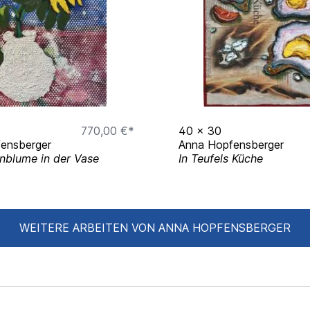
w York, USA
ect at Kristallhütte,
770,00 €*
40
x
30
artier, Leonberg,
ensberger
Anna Hopfensberger
nblume in der Vase
In Teufels Küche
 1 "Bilder, Briefe, Noten
WEITERE ARBEITEN VON ANNA HOPFENSBERGER
iews" with Dr. Hans
rmany
New York Academy of
 the Light I See" with the