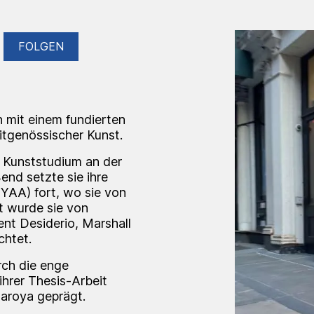
FOLGEN
n mit einem fundierten
itgenössischer Kunst.
s Kunststudium an der
end setzte sie ihre
YAA) fort, wo sie von
t wurde sie von
nt Desiderio, Marshall
chtet.
rch die enge
hrer Thesis-Arbeit
naroya geprägt.