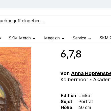
s
SKM G
SKM Merch
Magazin
Service
6,7,8
von
Anna Hopfensbe
Kolbermoor - Akadem
Edition
Unikat
Sujet
Porträt
Höhe
40 cm