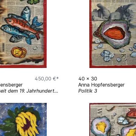
ing at New York Academy
in Kolbermoor, Bavaria,
i, UAE
ach Show, Florida, USA
450,00 €*
40
x
30
tian Civilization
ensberger
Anna Hopfensberger
Noch nie seit dem 19. Jahrhundert hat sich El Nino so schnell aufgebaut wie in diesem Jahr....
Politik 3
onn, Germany
m, Turin, Italy
t Issues)
ssues)