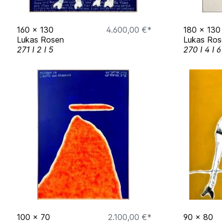
Kunst und Gartenkultur
Alter Uniklinikumpark
160
x
130
4.600,00 €*
180
x
130
Lukas Rosen
Lukas Ros
52064 Aachen
271 I 2 I 5
270 I 4 I 6
Gruppen Ausstellung
NOSW
Juli 2024
Galerie Neurotitan
Hackesche Höfe, Berlin
Gruppen Ausstellung
Menschen, Tiere, Pflanzen, Plastik
100
x
70
2.100,00 €*
90
x
80