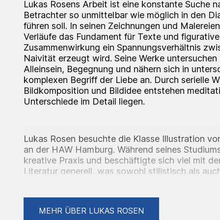
Lukas Rosens Arbeit ist eine konstante Suche n
Betrachter so unmittelbar wie möglich in den Di
führen soll. In seinen Zeichnungen und Malereie
Verläufe das Fundament für Texte und figurative
Zusammenwirkung ein Spannungsverhältnis zwi
Naivität erzeugt wird. Seine Werke untersuchen
Alleinsein, Begegnung und nähern sich in unter
komplexen Begriff der Liebe an. Durch serielle 
Bildkomposition und Bildidee entstehen meditat
Unterschiede im Detail liegen.
Lukas Rosen besuchte die Klasse Illustration v
an der HAW Hamburg. Während seines Studiums v
kreative Praxis und beschäftigte sich viel mit 
Literatur generell, was sowohl stilistisch als au
Einfluss auf seine Arbeit hat.
Lukas Rosen lebt und arbeitet in Berlin.
MEHR ÜBER LUKAS ROSEN