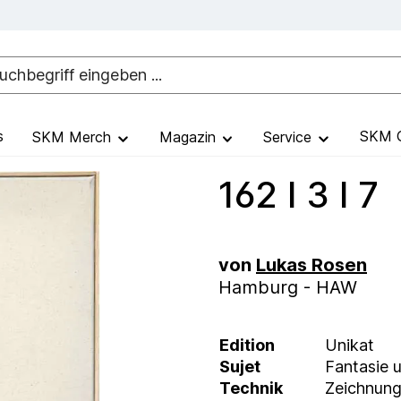
s
SKM G
SKM Merch
Magazin
Service
162 I 3 I 7
von
Lukas Rosen
Hamburg - HAW
Edition
Unikat
Sujet
Fantasie 
Technik
Zeichnun