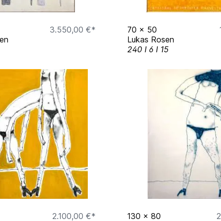
3.550,00 €*
70
x
50
en
Lukas Rosen
240 I 6 I 15
2.100,00 €*
130
x
80
2