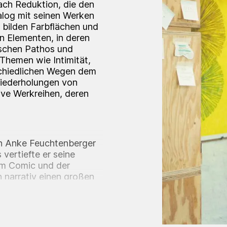
ach Reduktion, die den
alog mit seinen Werken
n bilden Farbflächen und
n Elementen, in deren
schen Pathos und
 Themen wie Intimität,
schiedlichen Wegen dem
Wiederholungen von
ive Werkreihen, deren
on Anke Feuchtenberger
ertiefte er seine
dem Comic und der
ch narrativ einen großen