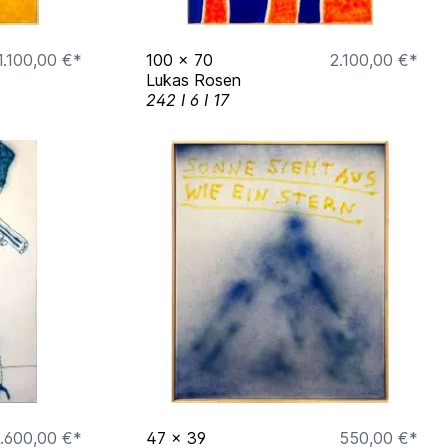
1.100,00 €*
100
x
70
2.100,00 €*
Lukas Rosen
242 I 6 I 17
.600,00 €*
47
x
39
550,00 €*