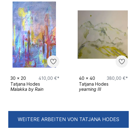
30
x
20
410,00 €*
40
x
40
380,00 €*
Tatjana Hodes
Tatjana Hodes
Malakka by Rain
yearning III
WEITERE ARBEITEN VON TATJANA HODES