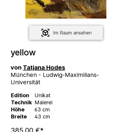
Im Raum ansehen
yellow
von
Tatjana Hodes
München - Ludwig-Maximilians-
Universität
Edition
Unikat
Technik
Malerei
Höhe
63 cm
Breite
43 cm
385,00 €*