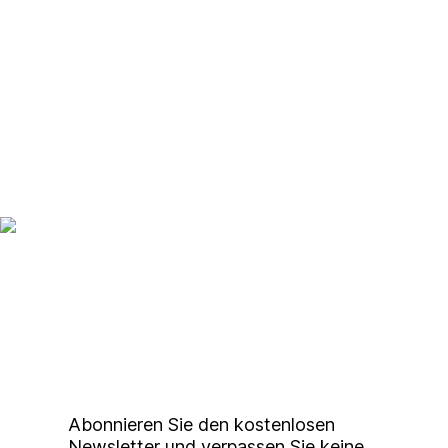
Up to date bleiben mit
unserem
Studierendenkunstmarkt
Newsletter
Abonnieren Sie den kostenlosen
Newsletter und verpassen Sie keine