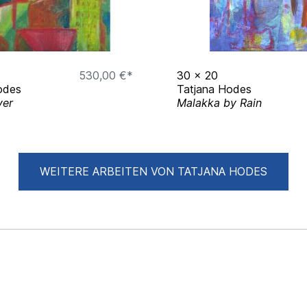
530,00 €*
30
x
20
odes
Tatjana Hodes
ver
Malakka by Rain
WEITERE ARBEITEN VON TATJANA HODES