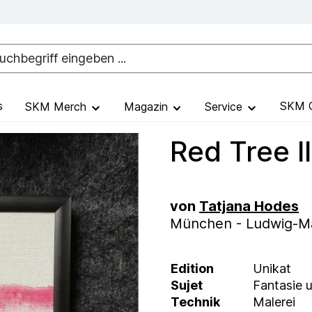
s
SKM G
SKM Merch
Magazin
Service
Red Tree II
von
Tatjana Hodes
München - Ludwig-Max
Edition
Unikat
Sujet
Fantasie 
Technik
Malerei