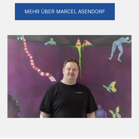
Subtext darstellen und diesen empfindsam
MEHR ÜBER MARCEL ASENDORF
machen für den Rezipienten.
Obwohl ich sehr klar bin in dem was tue,
experimentiere ich auch mit verschiedenen
Bildträgern Medien und Figuren. Zwischen
Figuration und Abstraktion ist eine große
Zone, die ich bespielen will.
Ausstellungen
Gruppenausstellungen