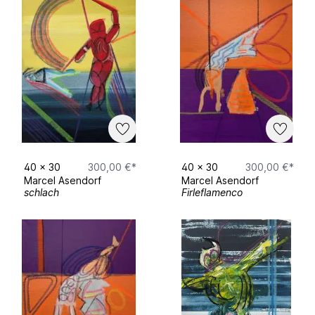
Deutschlandstipendium 2024/2025
Förderpreis der Weser-Elbe Stiftung 2024
40
x
30
300,00 €*
40
x
30
300,00 €*
Marcel Asendorf
Marcel Asendorf
schlach
Firleflamenco