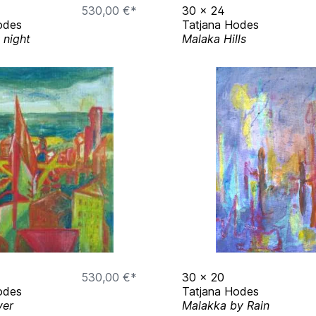
530,00 €*
30
x
24
odes
Tatjana Hodes
 night
Malaka Hills
530,00 €*
30
x
20
odes
Tatjana Hodes
ver
Malakka by Rain