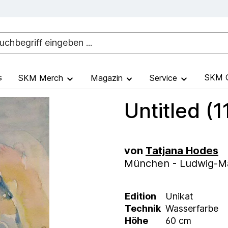
s
SKM G
SKM Merch
Magazin
Service
Untitled (1
von
Tatjana Hodes
München - Ludwig-Max
Edition
Unikat
Technik
Wasserfarbe
Höhe
60 cm