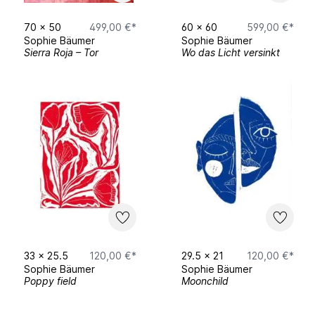
70
x
50
499,00 €*
60
x
60
599,00 €*
Sophie Bäumer
Sophie Bäumer
Sierra Roja – Tor
Wo das Licht versinkt
33
x
25.5
120,00 €*
29.5
x
21
120,00 €*
Sophie Bäumer
Sophie Bäumer
Poppy field
Moonchild