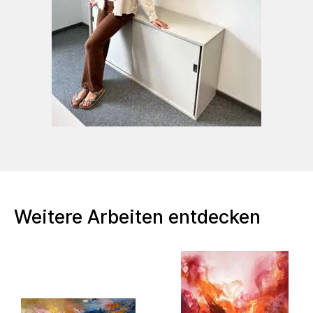
Kunst und Therapie nachzudenken.
BACHELOR OF ARTSAlanus Hochschule für
Kunst und Gesellschaft 2017 bis 2020Kunst-
Pädagogik-Therapie mit dem Schwerpunkt
Malerei
GRUPPENAUSSTELLUNG an der Alanus
Hochschule 2018 & 2019
EINZELAUSTELLUNGKanzlei Kosak und
Wagner 2021 & 2022
Seit 2021 SKM Künstlerin
Weitere Arbeiten entdecken