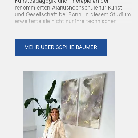
Kunstpädagogik und Therapie an der
renommierten Alanushochschule für Kunst
und Gesellschaft bei Bonn. In diesem Studium
erweiterte sie nicht nur ihre technischen
Fähigkeiten, sondern vertiefte auch ihr
Verständnis für die therapeutische Kraft der
Kunst.Heute lebt Sophie Bäumer in Stuttgart,
MEHR ÜBER SOPHIE BÄUMER
wo sie ihre Werke kreiert und ihren
künstlerischen Ausdruck weiterentwickelt.Ihr
Werke zeichnen sich durch ihre Vielseitigkeit
und Tiefe aus. In ihren Gemälden vereint sie
verschiedene Stile und Techniken, wodurch
sie eine einzigartige visuelle Sprache
entwickelt hat. Ihre Kunst ist oft von
emotionaler Intensität und persönlichem
Ausdruck geprägt, was einen tiefen Einblick
in ihre eigene Reise der Selbstentdeckung
und Reflexion ermöglicht.Ihre Arbeiten sind
nicht nur visuell ansprechend, sondern regen
auch dazu an, über Themen wie Identität,
Emotionen und die Verbindung zwischen