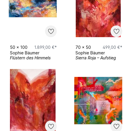
50
x
100
1.899,00 €*
70
x
50
499,00 €*
Sophie Bäumer
Sophie Bäumer
Flüstern des Himmels
Sierra Roja – Aufstieg