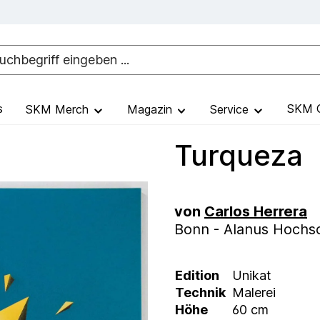
s
SKM G
SKM Merch
Magazin
Service
Turqueza
von
Carlos Herrera
Bonn - Alanus Hochsc
Edition
Unikat
Technik
Malerei
Höhe
60 cm